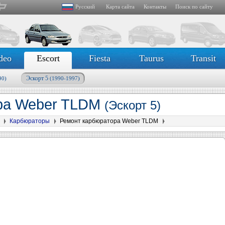
Русский
Карта сайта
Контакты
Поиск по сайту
deo
Escort
Fiesta
Taurus
Transit
Эскорт 5
90)
(1990-1997)
ра Weber TLDM
(Эскорт 5)
Карбюраторы
Ремонт карбюратора Weber TLDM