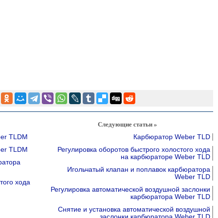
Следующие статьи »
ber TLDM
Карбюратор Weber TLD
ber TLDM
Регулировка оборотов быстрого холостого хода
на карбюраторе Weber TLD
ратора
Игольчатый клапан и поплавок карбюратора
Weber TLD
того хода
Регулировка автоматической воздушной заслонки
карбюратора Weber TLD
Снятие и установка автоматической воздушной
заслонки карбюратора Weber TLD