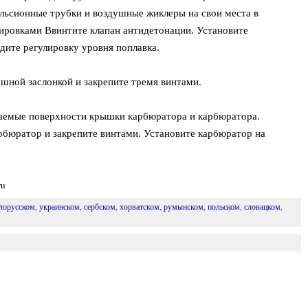
ульсионные трубки и воздушные жиклеры на свои места в
ировками Ввинтите клапан антидетонации. Установите
дите регулировку уровня поплавка.
шной заслонкой и закрепите тремя винтами.
гаемые поверхности крышки карбюратора и карбюратора.
бюратор и закрепите винтами. Установите карбюратор на
ru
лорусском
,
украинском
,
сербском
,
хорватском
,
румынском
,
польском
,
словацком
,