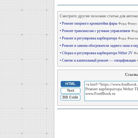
Смотрите другие похожие статьи для автом
• Ремонт опорного кронштейна фары
Форд Фокус 
• Ремонт трансмиссии с ручным управлением
Форд
• Ремонт и регулировка карбюратора
Форд Фиеста
• Ремонт и замена обогревателя заднего окна и п
• Сборка и регулировка карбюратора Weber 2V
Фо
• Снятие и капитальный ремонт — спецификации
Ссылка
HTML
Text
BB Code