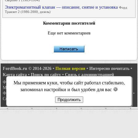
Скорпио 1 (1985-1994)
Электромагнитный клапан — описание, снятие и установка
Форд
Транзит 2 (1986-2000, дизель)
Комментарии посетителей
Еще нет комментариев
FordBook.ru © 2014-2026
•
Полная версия
•
Интересно почитать
•
Карта сайта
•
Поиск по сайту
•
Связь с администрацией
Фокус 1
•
Фокус Турнир 1
•
Фокус 2
•
Мондео 1
•
Мондео 1 и 2
•
Мы применяем куки, чтобы сайт работал стабильно,
Мондео 2
•
Мондео 3
•
Мондео 4
•
Эскорт 3
•
Эскорт 4
•
Эскорт 5
•
запоминал настройки и был удобен для вас 🍪
Фиеста 2
•
Фиеста 4
•
Таурус 1 и 2
•
Фьюжн
•
Скорпио 1
•
Скорпио 2
•
Сиерра
•
Транзит 2
Продолжить