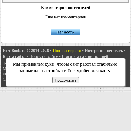
Комментарии посетителей
Еще нет комментариев
FordBook.ru © 2014-2026
•
Полная версия
•
Интересно почитать
•
Карта сайта
•
Поиск по сайту
•
Связь с администрацией
Фокус 1
•
Фокус Турнир 1
•
Фокус 2
•
Мондео 1
•
Мондео 1 и 2
•
Мы применяем куки, чтобы сайт работал стабильно,
Мондео 2
•
Мондео 3
•
Мондео 4
•
Эскорт 3
•
Эскорт 4
•
Эскорт 5
•
запоминал настройки и был удобен для вас 🍪
Фиеста 2
•
Фиеста 4
•
Таурус 1 и 2
•
Фьюжн
•
Скорпио 1
•
Скорпио 2
•
Сиерра
•
Транзит 2
Продолжить