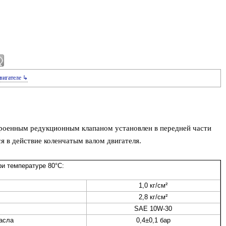
вигателе ↳
роенным редукционным клапаном установлен в передней части
я в действие коленчатым валом двигателя.
и температуре 80°C:
1,0 кг/см²
2,8 кг/см²
SAE 10W-30
асла
0,4±0,1 бар