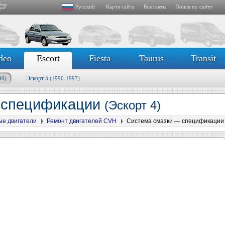
Русский
Карта сайта
Контакты
Поиск по сайту
deo
Escort
Fiesta
Taurus
Transit
Эскорт 5
90)
(1990-1997)
 спецификации
(Эскорт 4)
ые двигатели
Ремонт двигателей CVH
Система смазки — спецификации