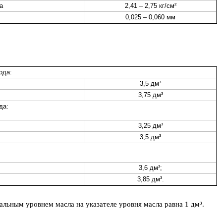
а
2,41 – 2,75 кг/см²
0,025 – 0,060 мм
ода:
3,5 дм³
3,75 дм³
да:
3,25 дм³
3,5 дм³
3,6 дм³;
3,85 дм³.
ьным уровнем масла на указателе уровня масла равна 1 дм³.