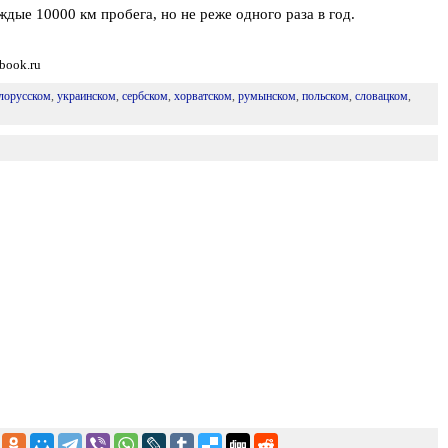
дые 10000 км пробега, но не реже одного раза в год.
book.ru
лорусском
,
украинском
,
сербском
,
хорватском
,
румынском
,
польском
,
словацком
,