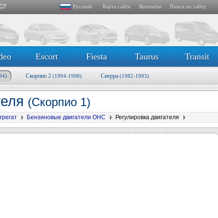
Русский
Карта сайта
Контакты
Поиск по сайту
deo
Escort
Fiesta
Taurus
Transit
Скорпио 2
Сиерра
94)
(1994-1998)
(1982-1993)
теля
(Скорпио 1)
грегат
Бензиновые двигатели OHC
Регулировка двигателя