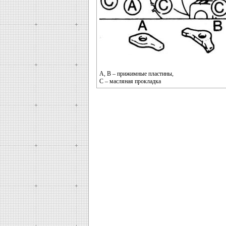
А, В – прижимные пластины,
С – масляная прокладка