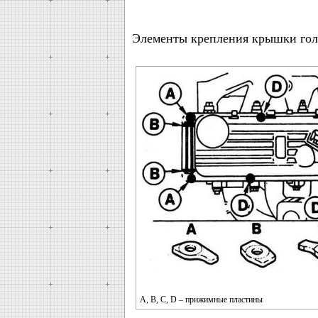
Элементы крепления крышки гол
A, B, C, D – прижимные пластины