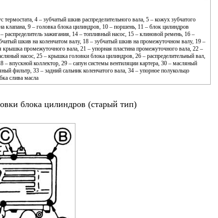
ус термостата, 4 – зубчатый шкив распределительного вала, 5 – кожух зубчатого
на клапана, 9 – головка блока цилиндров, 10 – поршень, 11 – блок цилиндров
– распределитель зажигания, 14 – топливный насос, 15 – клиновой ремень, 16 –
бчатый шкив на коленчатом валу, 18 – зубчатый шкив на промежуточном валу, 19 –
я крышка промежуточного вала, 21 – упорная пластина промежуточного вала, 22 –
асляный насос, 25 – крышка головки блока цилиндров, 26 – распределительный вал,
28 – впускной коллектор, 29 – сапун системы вентиляции картера, 30 – масляный
ляный фильтр, 33 – задний сальник коленчатого вала, 34 – упорное полукольцо
бка слива масла
овки блока цилиндров (старый тип)