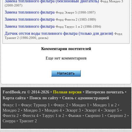
Замена топливного фильтра (бензиновый двигатель)
Форд Мондео 3
(2000-2007)
Замена топливного фильтра
Форд Эскорт 5 (1990-1997)
Замена топливного фильтра
Форд Фиеста 2 (1983-1989)
Замена топливного фильтра
Форд Таурус 1 и 2 (1986-1994)
Датчик отстоя воды топливного фильтра (только для дизеля)
Форд
Транзит 2 (1986-2000, дизель)
Комментарии посетителей
Еще нет комментариев
FordBook.ru © 2014-2026
•
Полная версия
•
Интересно почитать
•
Карта сайта
•
Поиск по сайту
•
Связь с администрацией
Фокус 1
•
Фокус Турнир 1
•
Фокус 2
•
Мондео 1
•
Мондео 1 и 2
•
Мондео 2
•
Мондео 3
•
Мондео 4
•
Эскорт 3
•
Эскорт 4
•
Эскорт 5
•
Фиеста 2
•
Фиеста 4
•
Таурус 1 и 2
•
Фьюжн
•
Скорпио 1
•
Скорпио 2
•
Сиерра
•
Транзит 2