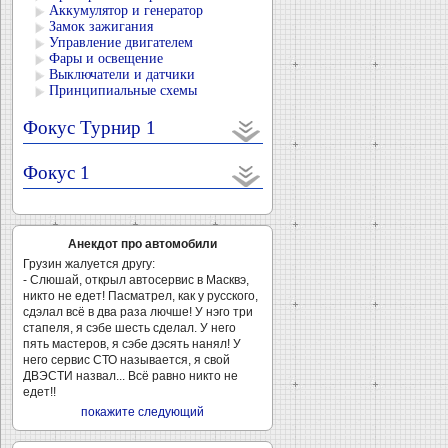
Аккумулятор и генератор
Замок зажигания
Управление двигателем
Фары и освещение
Выключатели и датчики
Принципиальные схемы
Фокус Турнир 1
Фокус 1
Анекдот про автомобили
Грузин жалуется другу:
- Слюшай, открыл автосервис в Масквэ,
никто не едет! Пасматрел, как у русского,
сдэлал всё в два раза лючше! У нэго три
стапеля, я сэбе шесть сделал. У него
пять мастеров, я сэбе дэсять нанял! У
него сервис СТО называется, я свой
ДВЭСТИ назвал... Всё равно никто не
едет!!
покажите следующий