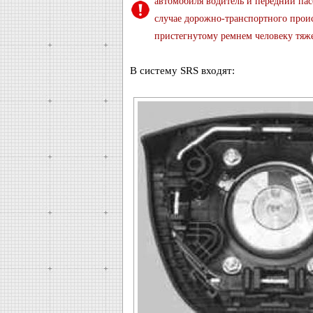
автомобиля водитель и передний пас
случае дорожно-транспортного прои
пристегнутому ремнем человеку тяж
В систему SRS входят: