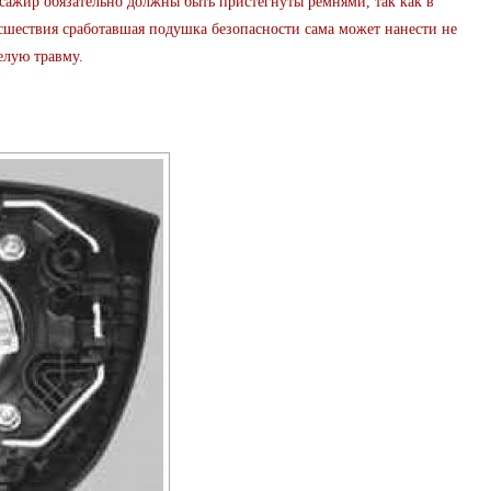
сажир обязательно должны быть пристегнуты ремнями, так как в
сшествия сработавшая подушка безопасности сама может нанести не
елую травму.