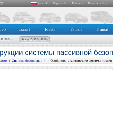
Русский
Карта сайта
Контакты
Поиск по сайту
deo
Escort
Fiesta
Taurus
Transit
Фокус 2
998-2004)
(2004-2010)
рукции системы пассивной безо
рытие
Система безопасности
Особенности конструкции системы пассив