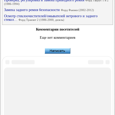
Проверка, регулировка и замена приводного ремня
Форд Таурус 1 и 2
(1986-1994)
Замена заднего ремня безопасности
Форд Фьюжн (2002-2012)
Осмотр стеклоочистителей/омывателей ветрового и заднего
стекол…
Форд Транзит 2 (1986-2000, дизель)
Комментарии посетителей
Еще нет комментариев
FordBook.ru © 2014-2026
•
Полная версия
•
Интересно почитать
•
Карта сайта
•
Поиск по сайту
•
Связь с администрацией
Фокус 1
•
Фокус Турнир 1
•
Фокус 2
•
Мондео 1
•
Мондео 1 и 2
•
Мондео 2
•
Мондео 3
•
Мондео 4
•
Эскорт 3
•
Эскорт 4
•
Эскорт 5
•
Фиеста 2
•
Фиеста 4
•
Таурус 1 и 2
•
Фьюжн
•
Скорпио 1
•
Скорпио 2
•
Сиерра
•
Транзит 2