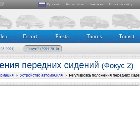
Русский
Карта сайта
Контакты
Поиск по сайту
deo
Escort
Fiesta
Taurus
Transit
Фокус 2
998-2004)
(2004-2010)
жения передних сидений
(Фокус 2)
ормация
Устройство автомобиля
Регулировка положения передних сиде