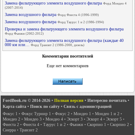
Замена фильтрующего элемента воздушного фильтра
Форд Мондео 4
(2007-2014)
Замена воздушного фильтра
Форд Фиеста 4 (1996-1999)
Замена воздушного фильтра
Форд Таурус 1 и 2 (1986-1994)
Проверка и замена фильтрующего элемента воздушного фильтра
Форд Фьюжн (2002-2012)
Замена фильтрующего элемента воздушного фильтра (каждые 40
000 км или…
Форд Транзит 2 (1986-2000, дизель)
Комментарии посетителей
Еще нет комментариев
FordBook.ru © 2014-2026
•
Полная версия
•
Интересно почитать
•
Карта сайта
•
Поиск по сайту
•
Связь с администрацией
Фокус 1
•
Фокус Турнир 1
•
Фокус 2
•
Мондео 1
•
Мондео 1 и 2
•
Мондео 2
•
Мондео 3
•
Мондео 4
•
Эскорт 3
•
Эскорт 4
•
Эскорт 5
•
Фиеста 2
•
Фиеста 4
•
Таурус 1 и 2
•
Фьюжн
•
Скорпио 1
•
Скорпио 2
•
Сиерра
•
Транзит 2