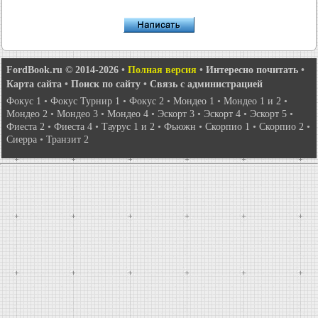
FordBook.ru © 2014-2026
•
Полная версия
•
Интересно почитать
•
Карта сайта
•
Поиск по сайту
•
Связь с администрацией
Фокус 1
•
Фокус Турнир 1
•
Фокус 2
•
Мондео 1
•
Мондео 1 и 2
•
Мондео 2
•
Мондео 3
•
Мондео 4
•
Эскорт 3
•
Эскорт 4
•
Эскорт 5
•
Фиеста 2
•
Фиеста 4
•
Таурус 1 и 2
•
Фьюжн
•
Скорпио 1
•
Скорпио 2
•
Сиерра
•
Транзит 2