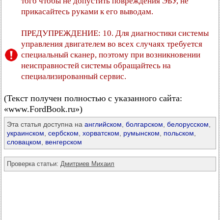
того чтобы не допустить повреждения ЭБУ, не
прикасайтесь руками к его выводам.
ПРЕДУПРЕЖДЕНИЕ: 10. Для диагностики системы
управления двигателем во всех случаях требуется
специальный сканер, поэтому при возникновении
неисправностей системы обращайтесь на
специализированный сервис.
(Текст получен полностью с указанного сайта:
«www.FordBook.ru»)
Эта статья доступна на
английском
,
болгарском
,
белорусском
,
украинском
,
сербском
,
хорватском
,
румынском
,
польском
,
словацком
,
венгерском
Проверка статьи:
Дмитриев Михаил