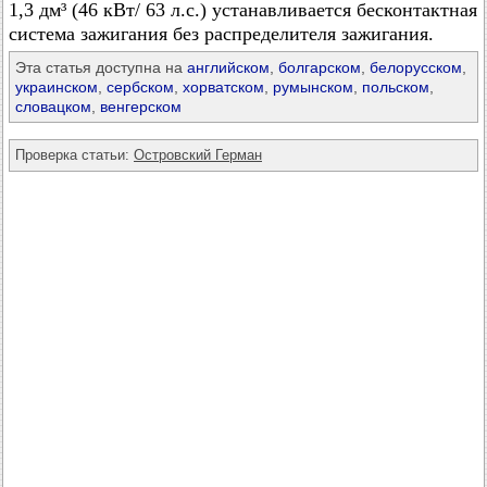
1,3 дм³ (46 кВт/ 63 л.с.) устанавливается бесконтактная
система зажигания без распределителя зажигания.
Эта статья доступна на
английском
,
болгарском
,
белорусском
,
украинском
,
сербском
,
хорватском
,
румынском
,
польском
,
словацком
,
венгерском
Проверка статьи:
Островский Герман