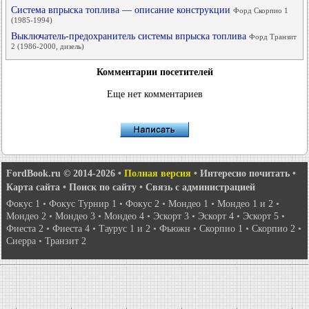
Система впрыска топлива — описание конструкции
Форд Скорпио 1
(1985-1994)
Выключатель-предохранитель системы впрыска топлива
Форд Транзит
2 (1986-2000, дизель)
Комментарии посетителей
Еще нет комментариев
FordBook.ru © 2014-2026
•
Полная версия
•
Интересно почитать
•
Карта сайта
•
Поиск по сайту
•
Связь с администрацией
Фокус 1
•
Фокус Турнир 1
•
Фокус 2
•
Мондео 1
•
Мондео 1 и 2
•
Мондео 2
•
Мондео 3
•
Мондео 4
•
Эскорт 3
•
Эскорт 4
•
Эскорт 5
•
Фиеста 2
•
Фиеста 4
•
Таурус 1 и 2
•
Фьюжн
•
Скорпио 1
•
Скорпио 2
•
Сиерра
•
Транзит 2