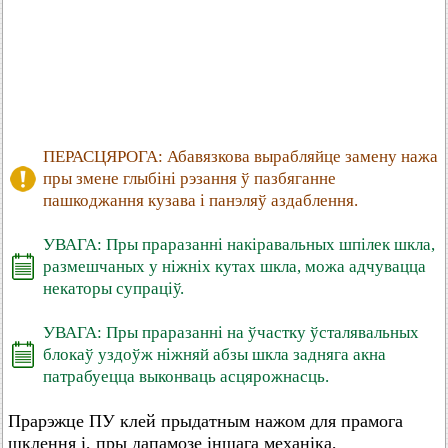
ПЕРАСЦЯРОГА: Абавязкова вырабляйце замену нажа
пры змене глыбіні рэзання ў пазбяганне
пашкоджання кузава і панэляў аздаблення.
УВАГА: Пры праразанні накіравальных шпілек шкла,
размешчаных у ніжніх кутах шкла, можа адчувацца
некаторы супраціў.
УВАГА: Пры праразанні на ўчастку ўсталявальных
блокаў уздоўж ніжняй абзы шкла задняга акна
патрабуецца выконваць асцярожнасць.
Прарэжце ПУ клей прыдатным нажом для прамога
шклення і, пры дапамозе іншага механіка,