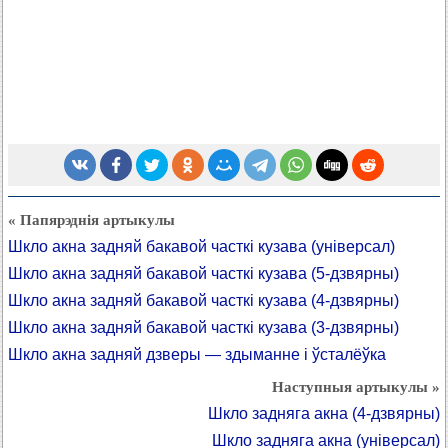
« Папярэднія артыкулы
Шкло акна задняй бакавой часткі кузава (універсал)
Шкло акна задняй бакавой часткі кузава (5-дзвярны)
Шкло акна задняй бакавой часткі кузава (4-дзвярны)
Шкло акна задняй бакавой часткі кузава (3-дзвярны)
Шкло акна задняй дзверы — здыманне і ўсталёўка
Наступныя артыкулы »
Шкло задняга акна (4-дзвярны)
Шкло задняга акна (універсал)