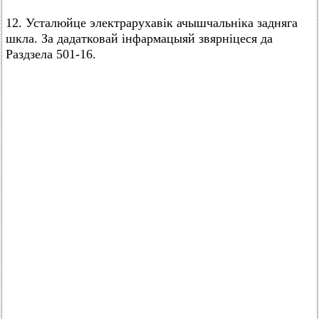
12. Усталюйце электрарухавік ачышчальніка задняга
шкла. За дадатковай інфармацыяй звярніцеся да
Раздзела 501-16.