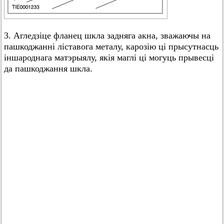
3. Агледзіце фланец шкла задняга акна, зважаючы на
пашкоджанні ліставога металу, карозію ці прысутнасць
іншароднага матэрыялу, якія маглі ці могуць прывесці
да пашкоджання шкла.