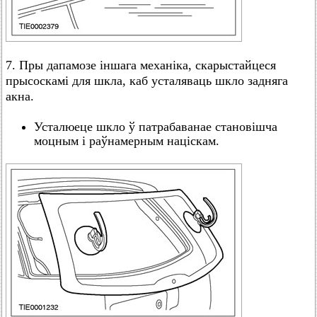
7. Пры дапамозе іншага механіка, скарыстайцеся
прысоскамі для шкла, каб усталяваць шкло задняга
акна.
Усталюеце шкло ў патрабаванае становішча
моцным і раўнамерным націскам.