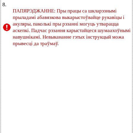
8.
ПАПЯРЭДЖАННЕ: Пры працы са шкларэзнымі
прыладамі абавязкова выкарыстоўвайце рукавіцы і
акуляры, паколькі пры рэзанні могуць утварацца
аскепкі. Падчас рэзання карыстайцеся шумаахоўнымі
навушнікамі. Невыкананне гэтых інструкцый можа
прывесці да траўмаў.