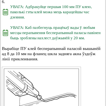
6.
УВАГА: Адбракуйце першыя 100 мм ПУ клею,
паколькі гэты клей можа мець карацейшы час
дзеяння.
УВАГА: Каб пазбегнуць працёкаў вады ў любым
месцы перапынення бесперапыннай паласы павінен
быць зроблены нахлест даўжынёй у 20 мм.
Вырабіце ПУ клей бесперапыннай паласой вышынёй
ад 8 да 10 мм на фланец шкла задняга акна ўздоўж
лініі приклеивания.