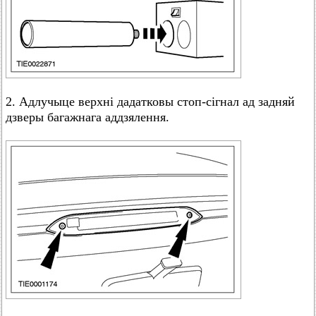
2. Адлучыце верхні дадатковы стоп-сігнал ад задняй
дзверы багажнага аддзялення.