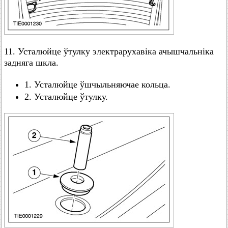
11. Усталюйце ўтулку электрарухавіка ачышчальніка
задняга шкла.
1. Усталюйце ўшчыльняючае кольца.
2. Усталюйце ўтулку.