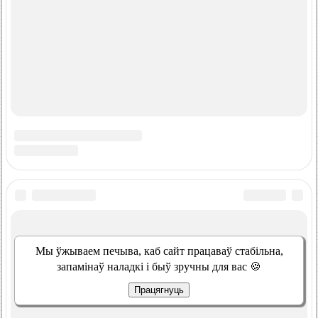
Мы ўжываем печыва, каб сайт працаваў стабільна,
запамінаў наладкі і быў зручны для вас 🍪
Працягнуць