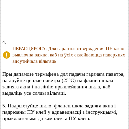
4.
ПЕРАСЦЯРОГА: Для гарантыі отверждения ПУ клею
выключна важна, каб на ўсіх склейваюцца паверхнях
адсутнічала вільгаць.
Пры дапамозе тэрмафена для падачы гарачага паветра,
накіруйце цёплае паветра (25°C) на фланец шкла
задняга акна і на лінію прыклейвання шкла, каб
выдаліць усе сляды вільгаці.
5. Падрыхтуйце шкло, фланец шкла задняга акна і
падрэзаны ПУ клей у адпаведнасці з інструкцыямі,
прыкладзенымі да камплекта ПУ клею.