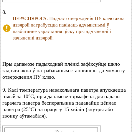
8.
ПЕРАСЦЯРОГА: Падчас отвержденія ПУ клею акна
дзвярэй патрабуецца пакідаць адчыненымі ў
пазбяганне ўзрастання ціску пры адчыненні і
зачыненні дзвярэй.
Пры дапамозе падыходнай плёнкі зафіксуйце шкло
задняга акна ў патрабаваным становішчы да моманту
отверждения ПУ клею.
9. Калі тэмпература навакольнага паветра апускаецца
ніжэй за 10°C, пры дапамозе тэрмафена для падачы
гарачага паветра бесперапынна падавайце цёплае
паветра (25°C) на працягу 15 хвілін (знутры або
звонку аўтамабіля).