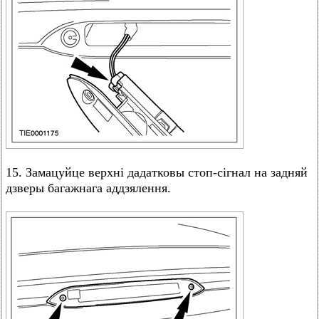
15. Замацуйце верхні дадатковы стоп-сігнал на задняй
дзверы багажнага аддзялення.