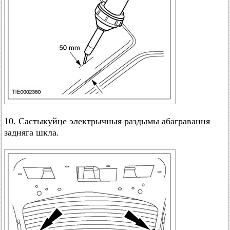
10. Састыкуйце электрычныя раздымы абагравання
задняга шкла.