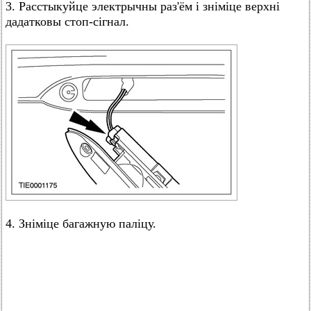
3. Расстыкуйце электрычны раз'ём і зніміце верхні
дадатковы стоп-сігнал.
4. Зніміце багажную паліцу.