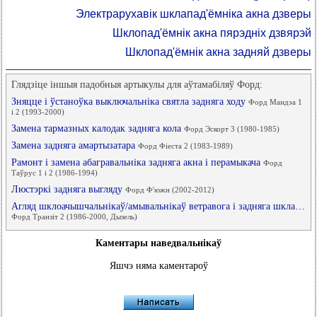
Электрарухавік шклапад'ёмніка акна дзверы
Шклопад'ёмнік акна пярэдніх дзвярэй
Шклопад'ёмнік акна задняй дзверы
Глядзіце іншыя падобныя артыкулы для аўтамабіляў Форд:
Зняцце і ўстаноўка выключальніка святла задняга ходу
Форд Мандэа 1
і 2 (1993-2000)
Замена тармазных калодак задняга кола
Форд Эскорт 3 (1980-1985)
Замена задняга амартызатара
Форд Фіеста 2 (1983-1989)
Рамонт і замена абагравальніка задняга акна і перамыкача
Форд
Таўрус 1 і 2 (1986-1994)
Люстэркі задняга выгляду
Форд Ф'южн (2002-2012)
Агляд шклоачышчальнікаў/амывальнікаў ветравога і задняга шкла…
Форд Транзіт 2 (1986-2000, Дызель)
Каментары наведвальнікаў
Яшчэ няма каментароў