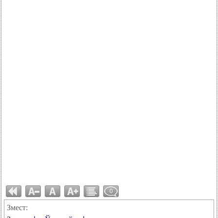
0
Змест: