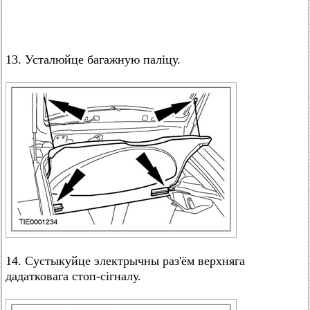
13. Усталюйце багажную паліцу.
14. Сустыкуйце электрычны раз'ём верхняга
дадатковага стоп-сігналу.