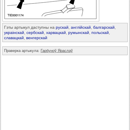
Гэты артыкул даступны на
рускай
,
англійскай
,
балгарскай
,
украінскай
,
сербскай
,
харвацкай
,
румынскай
,
польскай
,
славацкай
,
венгерскай
Праверка артыкула:
Гарбуноў Яраслаў