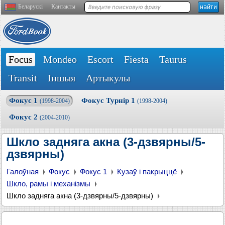
Беларускі
Кантакты
Focus
Mondeo
Escort
Fiesta
Taurus
Transit
Іншыя
Артыкулы
Фокус 1
Фокус Турнір 1
(1998-2004)
(1998-2004)
Фокус 2
(2004-2010)
Шкло задняга акна (3-дзвярны/5-
дзвярны)
Галоўная
Фокус
Фокус 1
Кузаў і пакрыццё
Шкло, рамы і механізмы
Шкло задняга акна (3-дзвярны/5-дзвярны)