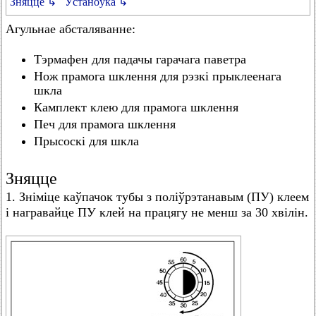
Зняцце ↳
Ўстаноўка ↳
Агульнае абсталяванне:
Тэрмафен для падачы гарачага паветра
Нож прамога шклення для рэзкі прыклеенага
шкла
Камплект клею для прамога шклення
Печ для прамога шклення
Прысоскі для шкла
Зняцце
1. Зніміце каўпачок тубы з поліўрэтанавым (ПУ) клеем
і награвайце ПУ клей на працягу не менш за 30 хвілін.