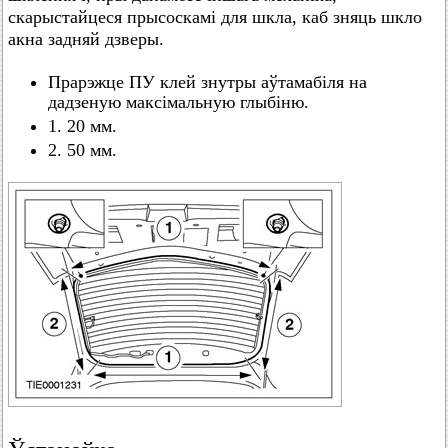
скарыстайцеся прысоскамі для шкла, каб зняць шкло
акна задняй дзверы.
Прарэжце ПУ клей знутры аўтамабіля на
дадзеную максімальную глыбіню.
1. 20 мм.
2. 50 мм.