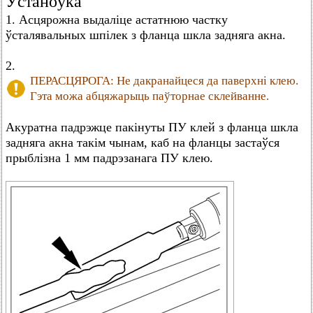
Ўстаноўка
1. Асцярожна выдаліце астатнюю частку
ўсталявальных шпілек з фланца шкла задняга акна.
2.
ПЕРАСЦЯРОГА: Не дакранайцеся да паверхні клею.
Гэта можа абцяжарыць паўторнае склейванне.
Акуратна падрэжце пакінуты ПУ клей з фланца шкла
задняга акна такім чынам, каб на фланцы застаўся
прыблізна 1 мм падрэзанага ПУ клею.