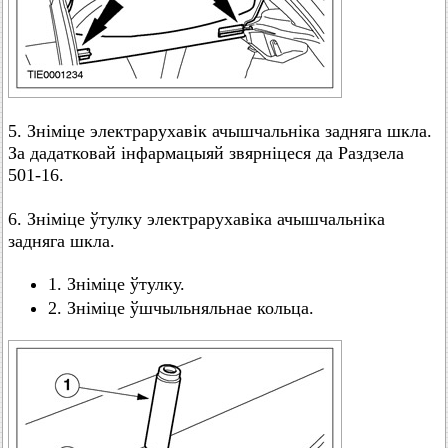
5. Зніміце электрарухавік ачышчальніка задняга шкла.
За дадатковай інфармацыяй звярніцеся да Раздзела
501-16.
6. Зніміце ўтулку электрарухавіка ачышчальніка
задняга шкла.
1. Зніміце ўтулку.
2. Зніміце ўшчыльняльнае кольца.