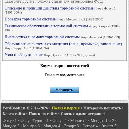
Смотрите другие похожие статьи для автомобилей Форд:
Описание и принцип действия тормозной системы
Форд Фокус 1
(1998-2004)
Проверка тормозной системы
Форд Мондео 1 и 2 (1993-2000)
Техническое обслуживание тормозной системы
Форд Эскорт 4 (1986-
1990)
Диагностика и ремонт тормозной системы
Форд Фиеста 4 (1996-1999)
Обслуживание системы охлаждения (слив, промывка, заполнение)
Форд Таурус 1 и 2 (1986-1994)
Уход и обслуживание
Форд Транзит 2 (1986-2000, дизель)
Комментарии посетителей
Еще нет комментариев
FordBook.ru © 2014-2026
•
Полная версия
•
Интересно почитать
•
Карта сайта
•
Поиск по сайту
•
Связь с администрацией
Фокус 1
•
Фокус Турнир 1
•
Фокус 2
•
Мондео 1
•
Мондео 1 и 2
•
Мондео 2
•
Мондео 3
•
Мондео 4
•
Эскорт 3
•
Эскорт 4
•
Эскорт 5
•