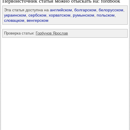
Первоисточник статьи можно отыскать на: fordbook
Эта статья доступна на
английском
,
болгарском
,
белорусском
,
украинском
,
сербском
,
хорватском
,
румынском
,
польском
,
словацком
,
венгерском
Проверка статьи:
Горбунов Ярослав