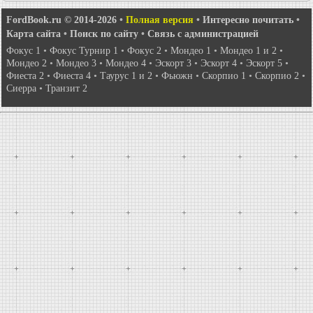
FordBook.ru © 2014-2026
•
Полная версия
•
Интересно почитать
•
Карта сайта
•
Поиск по сайту
•
Связь с администрацией
Фокус 1
•
Фокус Турнир 1
•
Фокус 2
•
Мондео 1
•
Мондео 1 и 2
•
Мондео 2
•
Мондео 3
•
Мондео 4
•
Эскорт 3
•
Эскорт 4
•
Эскорт 5
•
Фиеста 2
•
Фиеста 4
•
Таурус 1 и 2
•
Фьюжн
•
Скорпио 1
•
Скорпио 2
•
Сиерра
•
Транзит 2