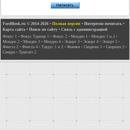
FordBook.ru © 2014-2026
•
Полная версия
•
Интересно почитать
•
Карта сайта
•
Поиск по сайту
•
Связь с администрацией
Фокус 1
•
Фокус Турнир 1
•
Фокус 2
•
Мондео 1
•
Мондео 1 и 2
•
Мондео 2
•
Мондео 3
•
Мондео 4
•
Эскорт 3
•
Эскорт 4
•
Эскорт 5
•
Фиеста 2
•
Фиеста 4
•
Таурус 1 и 2
•
Фьюжн
•
Скорпио 1
•
Скорпио 2
•
Сиерра
•
Транзит 2