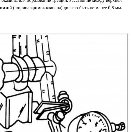
е окалины или образование трещин. Расстояние между верхней
ромкой (ширина кромок клапана) должно быть не менее 0,8 мм.