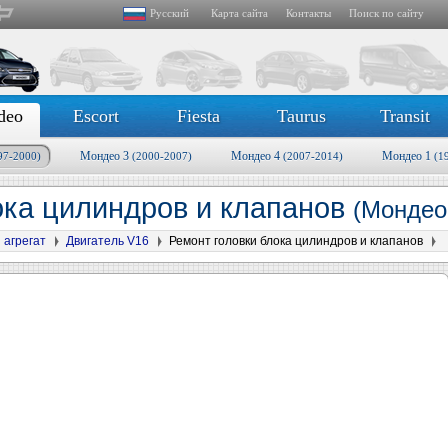
Русский
Карта сайта
Контакты
Поиск по сайту
deo
Escort
Fiesta
Taurus
Transit
Мондео 3
Мондео 4
Мондео 1
97-2000)
(2000-2007)
(2007-2014)
(1
ока цилиндров и клапанов
(Мондео
 агрегат
Двигатель V16
Ремонт головки блока цилиндров и клапанов