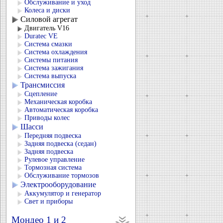
Обслуживание и уход
Колеса и диски
Силовой агрегат
Двигатель V16
Duratec VЕ
Система смазки
Система охлаждения
Системы питания
Система зажигания
Система выпуска
Трансмиссия
Сцепление
Механическая коробка
Автоматическая коробка
Приводы колес
Шасси
Передняя подвеска
Задняя подвеска (седан)
Задняя подвеска
Рулевое управление
Тормозная система
Обслуживание тормозов
Электрооборудование
Аккумулятор и генератор
Свет и приборы
Мондео 1 и 2