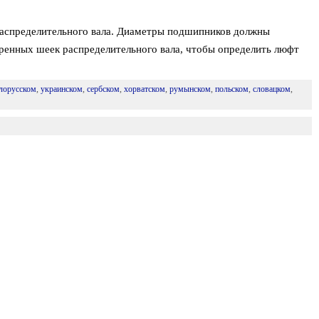
распределительного вала. Диаметры подшипников должны
ренных шеек распределительного вала, чтобы определить люфт
лорусском
,
украинском
,
сербском
,
хорватском
,
румынском
,
польском
,
словацком
,