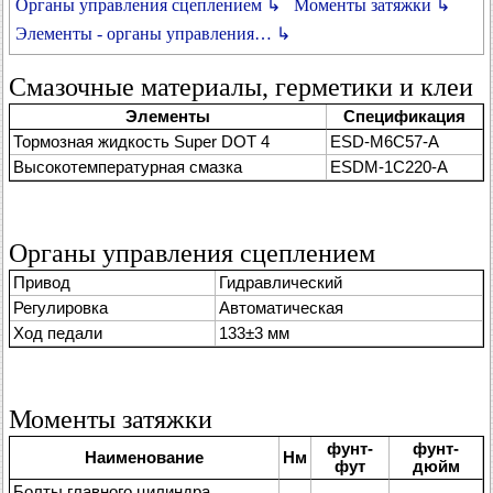
Органы управления сцеплением ↳
Моменты затяжки ↳
Элементы - органы управления… ↳
Смазочные материалы, герметики и клеи
Элементы
Спецификация
Тормозная жидкость Super DOT 4
ESD-M6C57-A
Высокотемпературная смазка
ESDM-1C220-A
Органы управления сцеплением
Привод
Гидравлический
Регулировка
Автоматическая
Ход педали
133±3 мм
Моменты затяжки
фунт-
фунт-
Наименование
Нм
фут
дюйм
Болты главного цилиндра