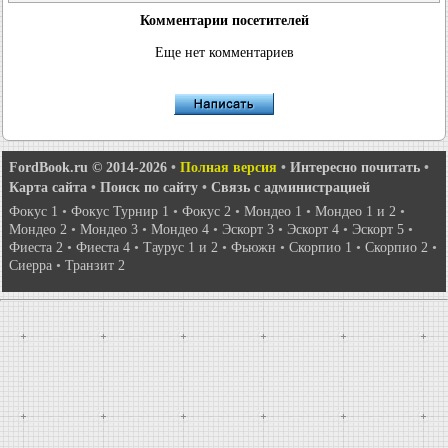
Комментарии посетителей
Еще нет комментариев
FordBook.ru © 2014-2026
•
Полная версия
•
Интересно почитать
•
Карта сайта
•
Поиск по сайту
•
Связь с администрацией
Фокус 1
•
Фокус Турнир 1
•
Фокус 2
•
Мондео 1
•
Мондео 1 и 2
•
Мондео 2
•
Мондео 3
•
Мондео 4
•
Эскорт 3
•
Эскорт 4
•
Эскорт 5
•
Фиеста 2
•
Фиеста 4
•
Таурус 1 и 2
•
Фьюжн
•
Скорпио 1
•
Скорпио 2
•
Сиерра
•
Транзит 2