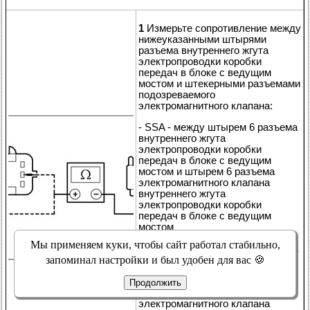
1
Измерьте сопротивление между
нижеуказанными штырями
разъема внутреннего жгута
электропроводки коробки
передач в блоке с ведущим
мостом и штекерными разъемами
подозреваемого
электромагнитного клапана:
- SSA - между штырем 6 разъема
внутреннего жгута
электропроводки коробки
передач в блоке с ведущим
мостом и штырем 6 разъема
электромагнитного клапана
внутреннего жгута
электропроводки коробки
передач в блоке с ведущим
мостом
Мы применяем куки, чтобы сайт работал стабильно,
- SSB - между штырем 8 разъема
внутреннего жгута
запоминал настройки и был удобен для вас 🍪
электропроводки коробки
передач в блоке с ведущим
Продолжить
мостом и штырем 8 разъема
электромагнитного клапана