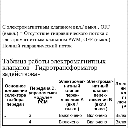
С электромагнитным клапаном вкл./ выкл., OFF
(выкл.) = Отсутствие гидравлического потока с
электромагнитным клапаном PWM, OFF (выкл.) =
Полный гидравлический поток
Таблица работы электромагнитных
клапанов - Гидротрансформатор
задействован
Электромаг-
Электромаг-
Элект
Основное
нитный
нитный
Передача D,
ни
положение
клапан
клапан
управляемая
кл
селектора
перек-
перек-
модулем
пе
выбора
лючения A
лючения B
PCM
люче
передач
(вкл./
(вкл./
(P
выкл.)
выкл.)
D
3
Выключено
Включено
Включ
4
Включено
Включено
Включ