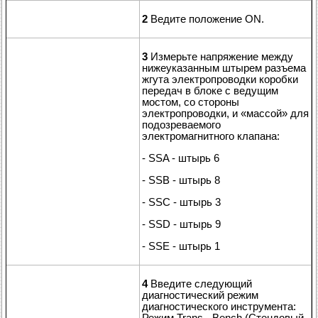
2
Ведите положение ON.
3
Измерьте напряжение между
нижеуказанным штырем разъема
жгута электропроводки коробки
передач в блоке с ведущим
мостом, со стороны
электропроводки, и «массой» для
подозреваемого
электромагнитного клапана:
- SSA - штырь 6
- SSB - штырь 8
- SSC - штырь 3
- SSD - штырь 9
- SSE - штырь 1
4
Введите следующий
диагностический режим
диагностического инструмента:
Режим Trans - Bench (Стендовый