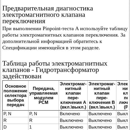
Предварительная диагностика
электромагнитного клапана
переключения
При выполнении Pinpoint-теста A используйте таблицу
работы электромагнитных клапанов переключения. За
дополнительной информацией обратитесь к
Спецификации имеющейся в этом разделе.
Таблица работы электромагнитных
клапанов - Гидротрансформатор
задействован
Электромаг-
Электромаг-
Элект
Основное
Передача,
нитный
нитный
ни
положение
управляемая
клапан
клапан
кл
селектора
модулем
пере-
пере-
пе
выбора
PCM
ключения A
ключения B
люче
передач
(вкл.\выкл.)
(вкл.\выкл.)
(P
P, N
P, N
Включено
Выключено
Выкл
R
R
Выключено
Выключено
Выкл
D
1
Выключено
Выключено
Выкл