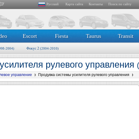
Русский
Карта сайта
Контакты
Поиск по сайту
deo
Escort
Fiesta
Taurus
Transit
Фокус 2
998-2004)
(2004-2010)
усилителя рулевого управления
левое управление
Продувка системы усилителя рулевого управления