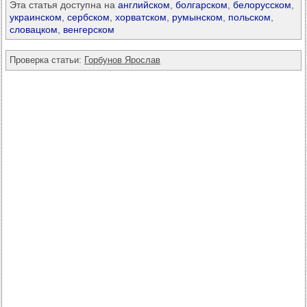
Эта статья доступна на
английском
,
болгарском
,
белорусском
,
украинском
,
сербском
,
хорватском
,
румынском
,
польском
,
словацком
,
венгерском
Проверка статьи:
Горбунов Ярослав