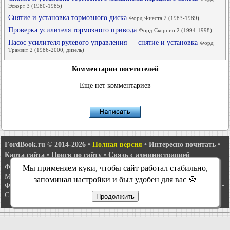
Эскорт 3 (1980-1985)
Снятие и установка тормозного диска
Форд Фиеста 2 (1983-1989)
Проверка усилителя тормозного привода
Форд Скорпио 2 (1994-1998)
Насос усилителя рулевого управления — снятие и установка
Форд
Транзит 2 (1986-2000, дизель)
Комментарии посетителей
Еще нет комментариев
FordBook.ru © 2014-2026
•
Полная версия
•
Интересно почитать
•
Карта сайта
•
Поиск по сайту
•
Связь с администрацией
Фокус 1
•
Фокус Турнир 1
•
Фокус 2
•
Мондео 1
•
Мондео 1 и 2
•
Мы применяем куки, чтобы сайт работал стабильно,
Мондео 2
•
Мондео 3
•
Мондео 4
•
Эскорт 3
•
Эскорт 4
•
Эскорт 5
•
запоминал настройки и был удобен для вас 🍪
Фиеста 2
•
Фиеста 4
•
Таурус 1 и 2
•
Фьюжн
•
Скорпио 1
•
Скорпио 2
•
Сиерра
•
Транзит 2
Продолжить