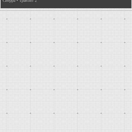
Сиерра
•
Транзит 2