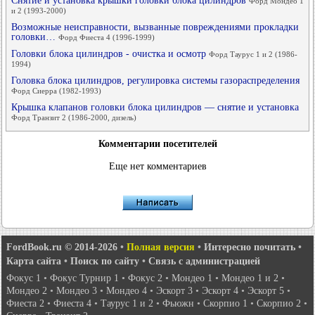
Снятие и установка крышки головки блока цилиндров
Форд Мондео 1
и 2 (1993-2000)
Возможные неисправности, вызванные повреждениями прокладки
головки…
Форд Фиеста 4 (1996-1999)
Головки блока цилиндров - очистка и осмотр
Форд Таурус 1 и 2 (1986-
1994)
Головка блока цилиндров, регулировка системы газораспределения
Форд Сиерра (1982-1993)
Крышка клапанов головки блока цилиндров — снятие и установка
Форд Транзит 2 (1986-2000, дизель)
Комментарии посетителей
Еще нет комментариев
FordBook.ru © 2014-2026
•
Полная версия
•
Интересно почитать
•
Карта сайта
•
Поиск по сайту
•
Связь с администрацией
Фокус 1
•
Фокус Турнир 1
•
Фокус 2
•
Мондео 1
•
Мондео 1 и 2
•
Мондео 2
•
Мондео 3
•
Мондео 4
•
Эскорт 3
•
Эскорт 4
•
Эскорт 5
•
Фиеста 2
•
Фиеста 4
•
Таурус 1 и 2
•
Фьюжн
•
Скорпио 1
•
Скорпио 2
•