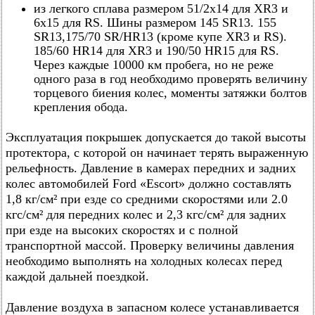
из легкого сплава размером 51/2х14 для XR3 и
6x15 для RS. Шины размером 145 SR13. 155
SR13,175/70 SR/HR13 (кроме купе XR3 и RS).
185/60 HR14 для XR3 и 190/50 HR15 для RS.
Через каждые 10000 км пробега, но не реже
одного раза в год необходимо проверять величину
торцевого биения колес, моменты затяжки болтов
крепления обода.
Эксплуатация покрышек допускается до такой высоты
протектора, с которой он начинает терять выраженную
рельефность. Давление в камерах передних и задних
колес автомобилей Ford «Escort» должно составлять
1,8 кг/см² при езде со средними скоростями или 2.0
кгс/см² для передних колес и 2,3 кгс/см² для задних
при езде на высоких скоростях и с полной
транспортной массой. Проверку величины давления
необходимо выполнять на холодных колесах перед
каждой дальней поездкой.
Давление воздуха в запасном колесе устанавливается