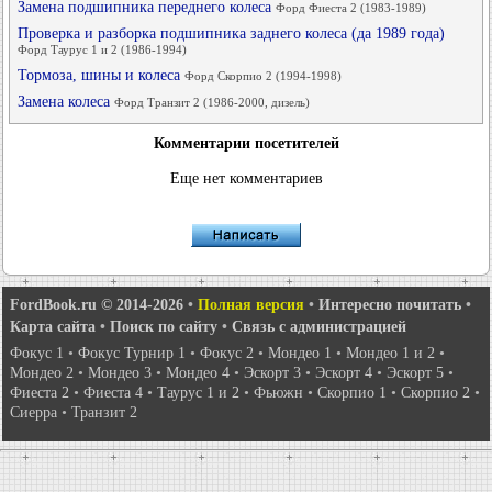
Замена подшипника переднего колеса
Форд Фиеста 2 (1983-1989)
Проверка и разборка подшипника заднего колеса (да 1989 года)
Форд Таурус 1 и 2 (1986-1994)
Тормоза, шины и колеса
Форд Скорпио 2 (1994-1998)
Замена колеса
Форд Транзит 2 (1986-2000, дизель)
Комментарии посетителей
Еще нет комментариев
FordBook.ru © 2014-2026
•
Полная версия
•
Интересно почитать
•
Карта сайта
•
Поиск по сайту
•
Связь с администрацией
Фокус 1
•
Фокус Турнир 1
•
Фокус 2
•
Мондео 1
•
Мондео 1 и 2
•
Мондео 2
•
Мондео 3
•
Мондео 4
•
Эскорт 3
•
Эскорт 4
•
Эскорт 5
•
Фиеста 2
•
Фиеста 4
•
Таурус 1 и 2
•
Фьюжн
•
Скорпио 1
•
Скорпио 2
•
Сиерра
•
Транзит 2