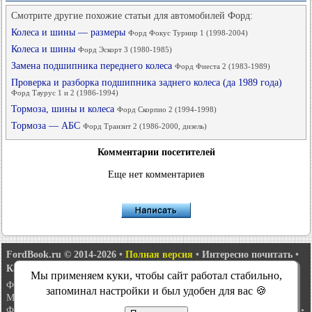
Смотрите другие похожие статьи для автомобилей Форд:
Колеса и шины — размеры
Форд Фокус Турнир 1 (1998-2004)
Колеса и шины
Форд Эскорт 3 (1980-1985)
Замена подшипника переднего колеса
Форд Фиеста 2 (1983-1989)
Проверка и разборка подшипника заднего колеса (да 1989 года)
Форд Таурус 1 и 2 (1986-1994)
Тормоза, шины и колеса
Форд Скорпио 2 (1994-1998)
Тормоза — АБС
Форд Транзит 2 (1986-2000, дизель)
Комментарии посетителей
Еще нет комментариев
FordBook.ru © 2014-2026
•
Полная версия
•
Интересно почитать
•
Карта сайта
•
Поиск по сайту
•
Связь с администрацией
Мы применяем куки, чтобы сайт работал стабильно,
Фокус 1
•
Фокус Турнир 1
•
Фокус 2
•
Мондео 1
•
Мондео 1 и 2
•
запоминал настройки и был удобен для вас 🍪
Мондео 2
•
Мондео 3
•
Мондео 4
•
Эскорт 3
•
Эскорт 4
•
Эскорт 5
•
Фиеста 2
•
Фиеста 4
•
Таурус 1 и 2
•
Фьюжн
•
Скорпио 1
•
Скорпио 2
•