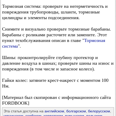
Тормозная система: проверьте на негерметичность и
повреждения трубопроводы, шланги, тормозные
цилиндры и элементы подсоединения.
Снимите и визуально проверьте тормозные барабаны.
Барабаны с роликами расточите или замените. Этот
пункт техобслуживания описан в главе "
Тормозная
система
".
Шины: проконтролируйте глубину протектор и
давление воздуха в шинах; проверьте шины на износ и
повреждения (в том числе и запасное колесо).
Гайки колес: затяните крест-накрест с моментом 100
Нм.
[Материал был скопирован с информационного сайта
FORDBOOK]
Эта статья доступна на
английском
,
болгарском
,
белорусском
,
украинском
,
сербском
,
хорватском
,
румынском
,
польском
,