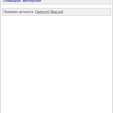
славацкай
,
венгерскай
Праверка артыкула:
Гарбуноў Яраслаў