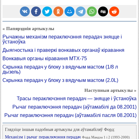
« Папярэднія артыкулы
Рычажны механізм пераключэння перадач зняцце і
ўстаноўка
Дыягностыка і праверкі вонкавых органаў кіравання
Вонкавыя органы кіравання MTX-75
Скрынка перадач у блоку з вядучым мастом (1/8 л
дызель)
Скрынка перадач у блоку з вядучым мастом (2.0L)
Наступныя артыкулы »
Трасы пераключэння перадач — зняцце і ўстаноўка
Рычаг пераключэння перадач (аўтамабілі да 08.2001)
Рычаг пераключэння перадач (аўтамабілі пасля 08.2001)
Глядзіце іншыя падобныя артыкулы для аўтамабіляў Форд:
Механізм і рычаг пераключэння перадач
Форд Мандэа 1 і 2 (1993-2000)