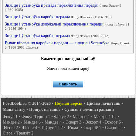
Зняцце і ўстаноўка прывада пераключэння перадач
Форд Эскорт 3
(1980-1985)
Зняцце і ўстаноўка каробкі перадач
Форд Фіеста 2 (1983-1989)
Зняцце і ўстаноўка дзяржальні пераключэння перадач
Форд Таўрус 1 і
2 (1986-1994)
Зняцце і ўстаноўка каробкі перадач
Форд Ф'южн (2002-2012)
Рычаг кіравання каробкай перадач — зняцце і ўстаноўка
Форд Транзіт
2 (1986-2000, Дызель)
Каментары наведвальнікаў
Яшчэ няма каментароў
FordBook.ru © 2014-2026
•
Поўная версія
•
Цікава пачытаць
•
Мапа сайту
•
Пошук па сайце
•
Сувязь з адміністрацыяй
Фокус 1
•
Фокус Турнір 1
•
Фокус 2
•
Мандэа 1
•
Мандэа 1 і 2
•
Мандэа 2
•
Мандэа 3
•
Мандэа 4
•
Эскорт 3
•
Эскорт 4
•
Эскорт 5
•
Фіеста 2
•
Фіеста 4
•
Таўрус 1 і 2
•
Ф'южн
•
Скарпіё 1
•
Скарпіё 2
•
Сіера
•
Транзіт 2