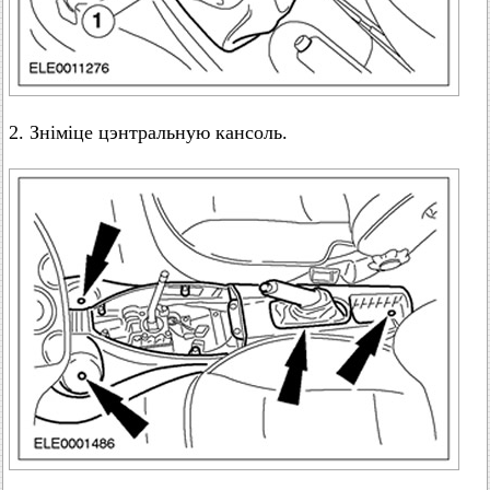
2. Зніміце цэнтральную кансоль.