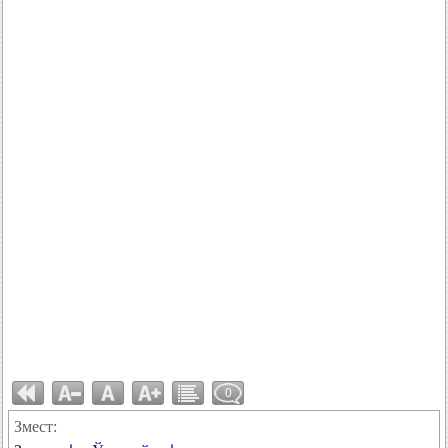
0
Змест: