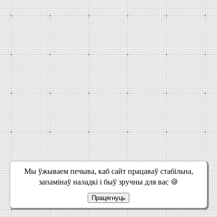
Мы ўжываем печыва, каб сайт працаваў стабільна,
запамінаў наладкі і быў зручны для вас 🍪
Працягнуць