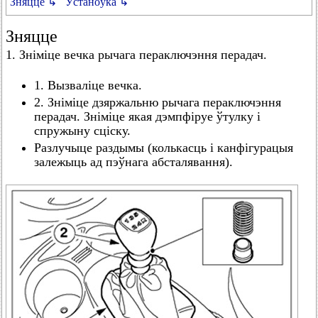
Зняцце ↳
Ўстаноўка ↳
Зняцце
1. Зніміце вечка рычага пераключэння перадач.
1. Вызваліце вечка.
2. Зніміце дзяржальню рычага пераключэння
перадач. Зніміце якая дэмпфіруе ўтулку і
спружыну сціску.
Разлучыце раздымы (колькасць і канфігурацыя
залежыць ад пэўнага абсталявання).