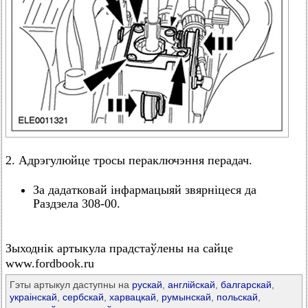
2. Адрэгулюйце тросы пераключэння перадач.
За дадатковай інфармацыяй звярніцеся да
Раздзела 308-00.
Зыходнік артыкула прадстаўлены на сайце
www.fordbook.ru
Гэты артыкул даступны на
рускай
,
англійскай
,
балгарскай
,
украінскай
,
сербскай
,
харвацкай
,
румынскай
,
польскай
,