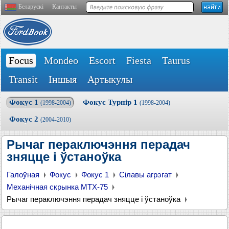
Беларускі
Кантакты
Focus
Mondeo
Escort
Fiesta
Taurus
Transit
Іншыя
Артыкулы
Фокус 1
Фокус Турнір 1
(1998-2004)
(1998-2004)
Фокус 2
(2004-2010)
Рычаг пераключэння перадач
зняцце і ўстаноўка
Галоўная
Фокус
Фокус 1
Сілавы агрэгат
Механічная скрынка MTX-75
Рычаг пераключэння перадач зняцце і ўстаноўка