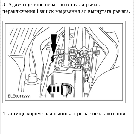
3. Адлучыце трос пераключэння ад рычага
пераключэння і заціск мацавання ад выгнутага рычага.
4. Зніміце корпус падшыпніка і рычаг пераключэння.