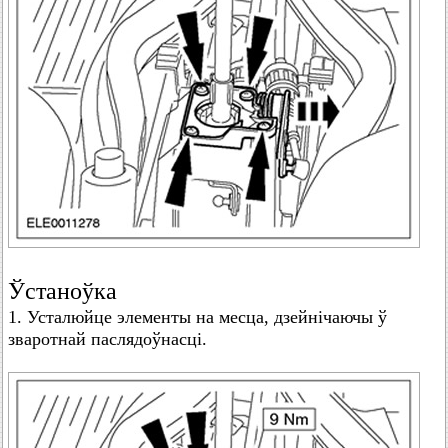
Ўстаноўка
1. Усталюйце элементы на месца, дзейнічаючы ў
зваротнай паслядоўнасці.