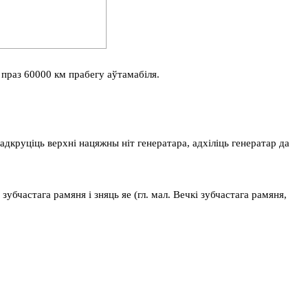
праз 60000 км прабегу аўтамабіля.
дкруціць верхні нацяжны ніт генератара, адхіліць генератар да
убчастага рамяня і зняць яе (гл. мал. Вечкі зубчастага рамяня,