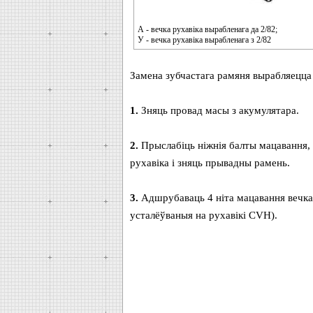
А - вечка рухавіка вырабленага да 2/82;
У - вечка рухавіка вырабленага з 2/82
Замена зубчастага рамяня вырабляецца 
1.
Зняць провад масы з акумулятара.
2.
Прыслабіць ніжнія балты мацавання, а
рухавіка і зняць прывадны рамень.
3.
Адшрубаваць 4 ніта мацавання вечка з
усталёўваныя на рухавікі CVH).