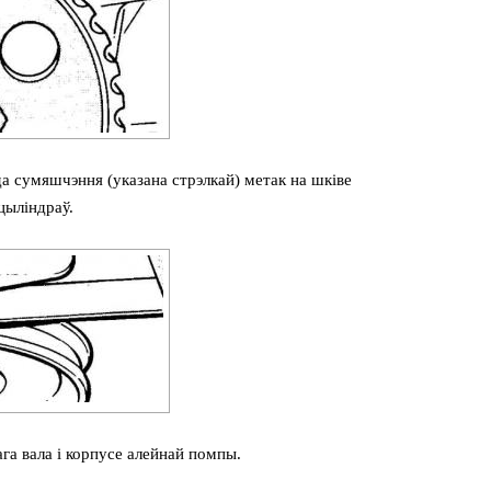
а сумяшчэння (указана стрэлкай) метак на шківе
цыліндраў.
га вала і корпусе алейнай помпы.