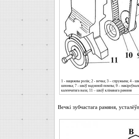
1 - нацяжны ролік; 2 - вечка; 3 – спружына; 4 - шк
шпонка; 7 - шкіў вадзяной помпы; 9 – накіроўвал
каленчатага вала; 11 – шкіў клінавага рамяня
Вечкі зубчастага рамяня, усталё