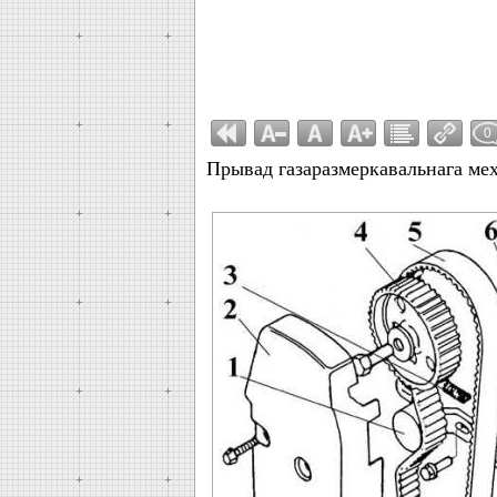
0
Прывад газаразмеркавальнага ме