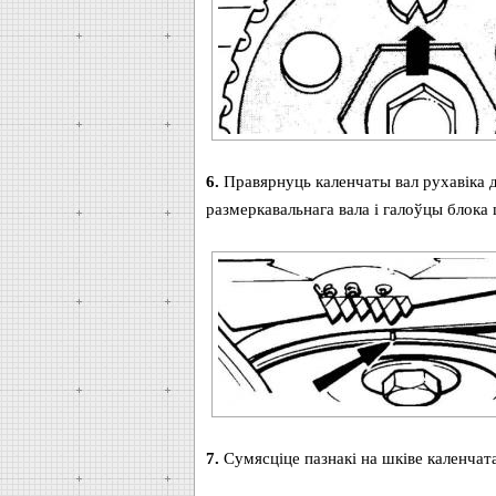
6.
Правярнуць каленчаты вал рухавіка д
размеркавальнага вала і галоўцы блока 
7.
Сумясціце пазнакі на шківе каленчата