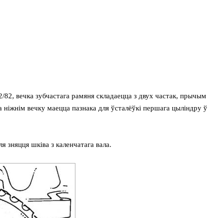
/82, вечка зубчастага рамяня складаецца з двух частак, прычым
 ніжнім вечку маецца пазнака для ўсталёўкі першага цыліндру ў
я зняцця шківа з каленчатага вала.