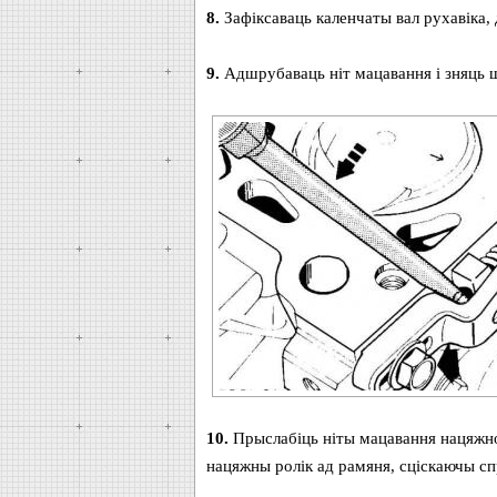
8.
Зафіксаваць каленчаты вал рухавіка, 
9.
Адшрубаваць ніт мацавання і зняць ш
10.
Прыслабіць ніты мацавання нацяжног
нацяжны ролік ад рамяня, сціскаючы сп