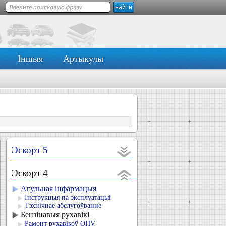
Іншыя
Артыкулы
Эскорт 5
Эскорт 4
Агульная інфармацыя
Інструкцыя па эксплуатацыі
Тэхнічнае абслугоўванне
Бензінавыя рухавікі
Рамонт рухавікоў OHV