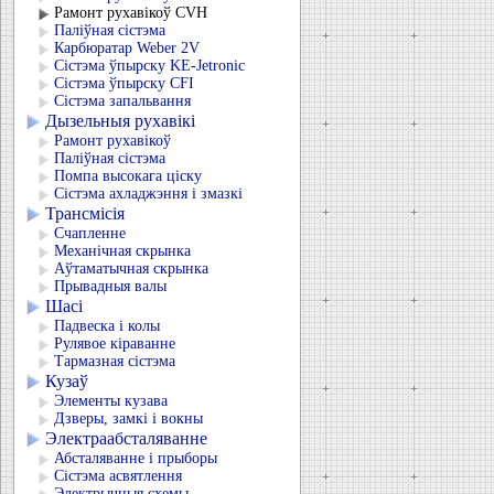
Рамонт рухавікоў CVH
Паліўная сістэма
Карбюратар Weber 2V
Сістэма ўпырску KЕ-Jetronic
Сістэма ўпырску CFI
Сістэма запальвання
Дызельныя рухавікі
Рамонт рухавікоў
Паліўная сістэма
Помпа высокага ціску
Сістэма ахладжэння і змазкі
Трансмісія
Счапленне
Механічная скрынка
Аўтаматычная скрынка
Прывадныя валы
Шасі
Падвеска і колы
Рулявое кіраванне
Тармазная сістэма
Кузаў
Элементы кузава
Дзверы, замкі і вокны
Электраабсталяванне
Абсталяванне і прыборы
Сістэма асвятлення
Электрычныя схемы