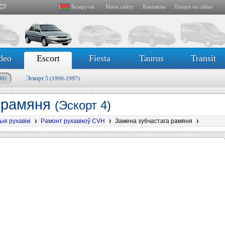
Беларускі
Мапа сайту
Кантакты
Пошук па сайце
deo
Escort
Fiesta
Taurus
Transit
Эскорт 5
90)
(1990-1997)
а рамяня
(Эскорт 4)
ыя рухавікі
Рамонт рухавікоў CVH
Замена зубчастага рамяня