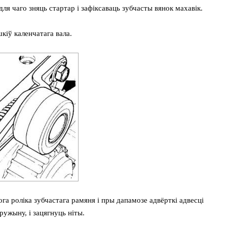
для чаго зняць стартар і зафіксаваць зубчасты вянок махавік.
кіў каленчатага вала.
а роліка зубчастага рамяня і пры дапамозе адвёрткі адвесці
ружыну, і зацягнуць ніты.