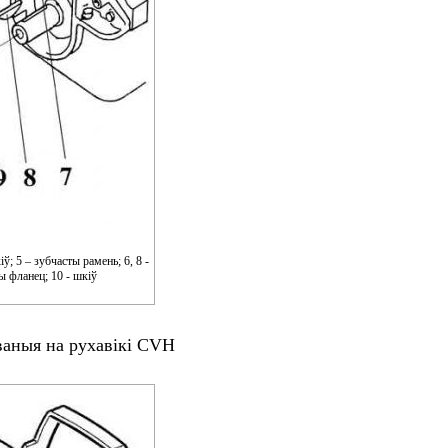
іў; 5 – зубчасты рамень; 6, 8 -
ы фланец; 10 - шкіў
ўваныя на рухавікі CVH