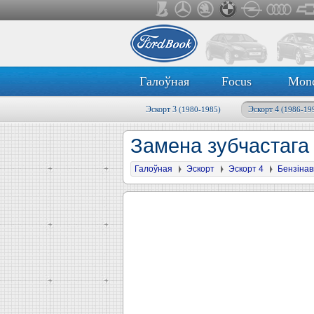
Галоўная
Focus
Mon
Эскорт 3
Эскорт 4
(1980-1985)
(1986-19
Замена зубчастаг
Галоўная
Эскорт
Эскорт 4
Бензінав