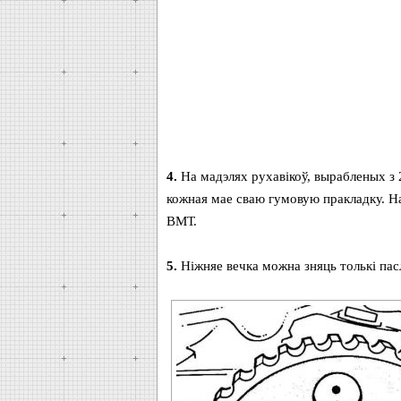
4.
На мадэлях рухавікоў, вырабленых з 2
кожная мае сваю гумовую пракладку. На
ВМТ.
5.
Ніжняе вечка можна зняць толькі пасл