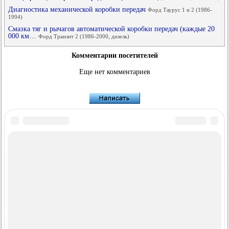
Диагностика механической коробки передач
Форд Таурус 1 и 2 (1986-
1994)
Смазка тяг и рычагов автоматической коробки передач (каждые 20
000 км…
Форд Транзит 2 (1986-2000, дизель)
Комментарии посетителей
Еще нет комментариев
FordBook.ru © 2014-2026
•
Полная версия
•
Интересно почитать
•
Карта сайта
•
Поиск по сайту
•
Связь с администрацией
Фокус 1
•
Фокус Турнир 1
•
Фокус 2
•
Мондео 1
•
Мондео 1 и 2
•
Мондео 2
•
Мондео 3
•
Мондео 4
•
Эскорт 3
•
Эскорт 4
•
Эскорт 5
•
Фиеста 2
•
Фиеста 4
•
Таурус 1 и 2
•
Фьюжн
•
Скорпио 1
•
Скорпио 2
•
Сиерра
•
Транзит 2