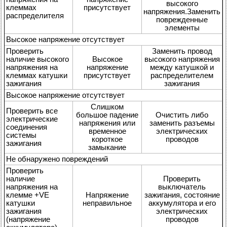
высокого
клеммах
присутствует
напряжения.Заменить
распределителя
поврежденные
элементы
Высокое напряжение отсутствует
Проверить
Заменить провод
наличие высокого
Высокое
высокого напряжения
напряжения на
напряжение
между катушкой и
клеммах катушки
присутствует
распределителем
зажигания
зажигания
Высокое напряжение отсутствует
Слишком
Проверить все
большое падение
Очистить либо
электрические
напряжения или
заменить разъемы
соединения
временное
электрических
системы
короткое
проводов
зажигания
замыкание
Не обнаружено повреждений
Проверить
наличие
Проверить
напряжения на
выключатель
клемме +VE
Напряжение
зажигания, состояние
катушки
неправильное
аккумулятора и его
зажигания
электрических
(напряжение
проводов