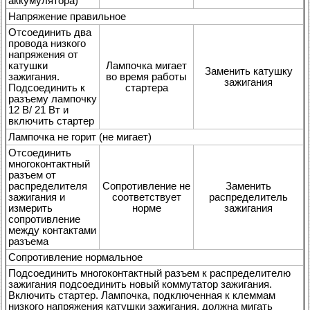
аккумулятора)
Напряжение правильное
Отсоединить два
провода низкого
напряжения от
катушки
Лампочка мигает
Заменить катушку
зажигания.
во время работы
зажигания
Подсоединить к
стартера
разъему лампочку
12 В/ 21 Вт и
включить стартер
Лампочка не горит (не мигает)
Отсоединить
многоконтактный
разъем от
распределителя
Сопротивление не
Заменить
зажигания и
соответствует
распределитель
измерить
норме
зажигания
сопротивление
между контактами
разъема
Сопротивление нормальное
Подсоединить многоконтактный разъем к распределителю
зажигания подсоединить новый коммутатор зажигания.
Включить стартер. Лампочка, подключенная к клеммам
низкого напряжения катушки зажигания, должна мигать