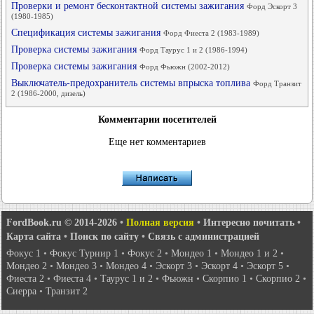
Проверки и ремонт бесконтактной системы зажигания
Форд Эскорт 3
(1980-1985)
Спецификация системы зажигания
Форд Фиеста 2 (1983-1989)
Проверка системы зажигания
Форд Таурус 1 и 2 (1986-1994)
Проверка системы зажигания
Форд Фьюжн (2002-2012)
Выключатель-предохранитель системы впрыска топлива
Форд Транзит
2 (1986-2000, дизель)
Комментарии посетителей
Еще нет комментариев
FordBook.ru © 2014-2026
•
Полная версия
•
Интересно почитать
•
Карта сайта
•
Поиск по сайту
•
Связь с администрацией
Фокус 1
•
Фокус Турнир 1
•
Фокус 2
•
Мондео 1
•
Мондео 1 и 2
•
Мондео 2
•
Мондео 3
•
Мондео 4
•
Эскорт 3
•
Эскорт 4
•
Эскорт 5
•
Фиеста 2
•
Фиеста 4
•
Таурус 1 и 2
•
Фьюжн
•
Скорпио 1
•
Скорпио 2
•
Сиерра
•
Транзит 2