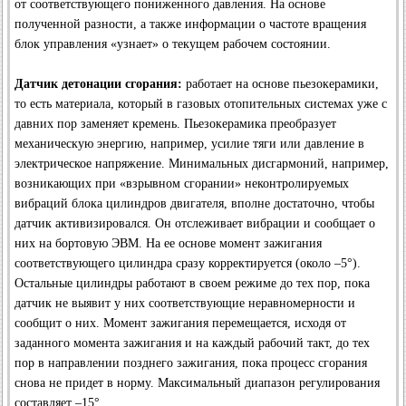
от соответствующего пониженного давления. На основе
полученной разности, а также информации о частоте вращения
блок управления «узнает» о текущем рабочем состоянии.
Датчик детонации сгорания:
работает на основе пьезокерамики,
то есть материала, который в газовых отопительных системах уже с
давних пор заменяет кремень. Пьезокерамика преобразует
механическую энергию, например, усилие тяги или давление в
электрическое напряжение. Минимальных дисгармоний, например,
возникающих при «взрывном сгорании» неконтролируемых
вибраций блока цилиндров двигателя, вполне достаточно, чтобы
датчик активизировался. Он отслеживает вибрации и сообщает о
них на бортовую ЭВМ. На ее основе момент зажигания
соответствующего цилиндра сразу корректируется (около –5°).
Остальные цилиндры работают в своем режиме до тех пор, пока
датчик не выявит у них соответствующие неравномерности и
сообщит о них. Момент зажигания перемещается, исходя от
заданного момента зажигания и на каждый рабочий такт, до тех
пор в направлении позднего зажигания, пока процесс сгорания
снова не придет в норму. Максимальный диапазон регулирования
составляет –15°.