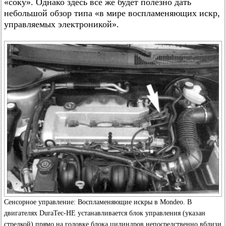
«соку». Однако здесь все же будет полезно дать
небольшой обзор типа «в мире воспламеняющих искр,
управляемых электроникой».
Сенсорное управление: Воспламеняющие искры в Mondeo. В
двигателях DuraTec-HE устанавливается блок управления (указан
стрелкой) прямо на головке блока цилиндров непосредственно вблизи