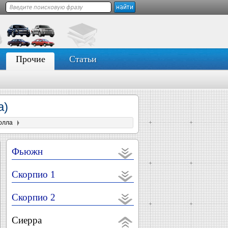
Прочие
Статьи
а)
олла
Фьюжн
Скорпио 1
Скорпио 2
Сиерра