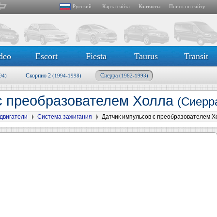
Русский
Карта сайта
Контакты
Поиск по сайту
deo
Escort
Fiesta
Taurus
Transit
Скорпио 2
Сиерра
94)
(1994-1998)
(1982-1993)
с преобразователем Холла
(Сиерр
двигатели
Система зажигания
Датчик импульсов с преобразователем Х