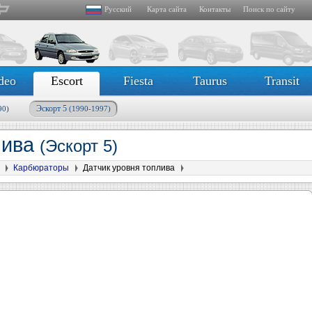
Русский
Карта сайта
Контакты
Поиск по сайту
deo
Escort
Fiesta
Taurus
Transit
Эскорт 5
90)
(1990-1997)
лива
(Эскорт 5)
Карбюраторы
Датчик уровня топлива