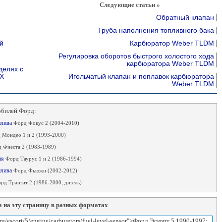
Следующие статьи »
Обратный клапан
Труба наполнения топливного бака
й
Карбюратор Weber TLDM
Регулировка оборотов быстрого холостого хода
карбюратора Weber TLDM
делях с
ТХ
Игольчатый клапан и поплавок карбюратора
Weber TLDM
обилей Форд:
плива
Форд Фокус 2 (2004-2010)
 Мондео 1 и 2 (1993-2000)
 Фиеста 2 (1983-1989)
ля
Форд Таурус 1 и 2 (1986-1994)
плива
Форд Фьюжн (2002-2012)
рд Транзит 2 (1986-2000, дизель)
 на эту страницу в разных форматах