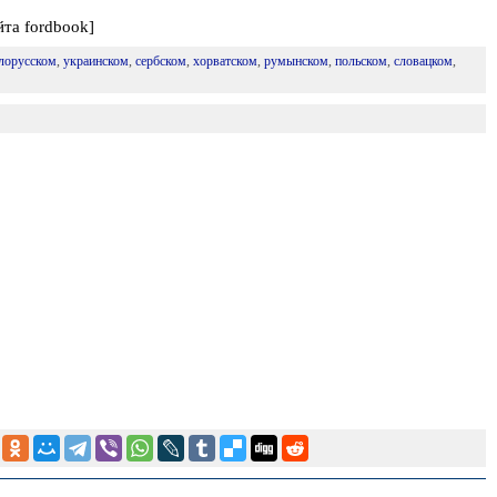
йта fordbook]
лорусском
,
украинском
,
сербском
,
хорватском
,
румынском
,
польском
,
словацком
,