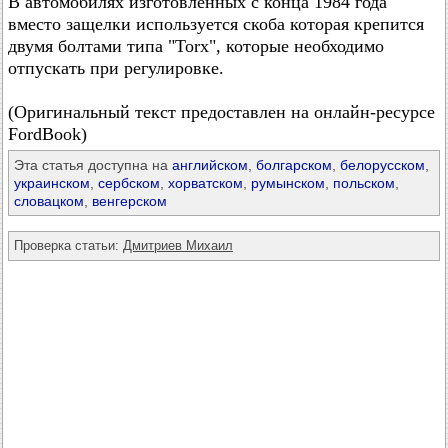
В автомобилях изготовленных с конца 1984 года
вместо защелки используется скоба которая крепится
двумя болтами типа "Torx", которые необходимо
отпускать при регулировке.
(Оригинальный текст предоставлен на онлайн-ресурсе
FordBook)
Эта статья доступна на
английском
,
болгарском
,
белорусском
,
украинском
,
сербском
,
хорватском
,
румынском
,
польском
,
словацком
,
венгерском
Проверка статьи:
Дмитриев Михаил