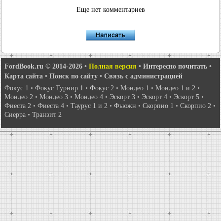
Еще нет комментариев
FordBook.ru © 2014-2026
•
Полная версия
•
Интересно почитать
•
Карта сайта
•
Поиск по сайту
•
Связь с администрацией
Фокус 1
•
Фокус Турнир 1
•
Фокус 2
•
Мондео 1
•
Мондео 1 и 2
•
Мондео 2
•
Мондео 3
•
Мондео 4
•
Эскорт 3
•
Эскорт 4
•
Эскорт 5
•
Фиеста 2
•
Фиеста 4
•
Таурус 1 и 2
•
Фьюжн
•
Скорпио 1
•
Скорпио 2
•
Сиерра
•
Транзит 2