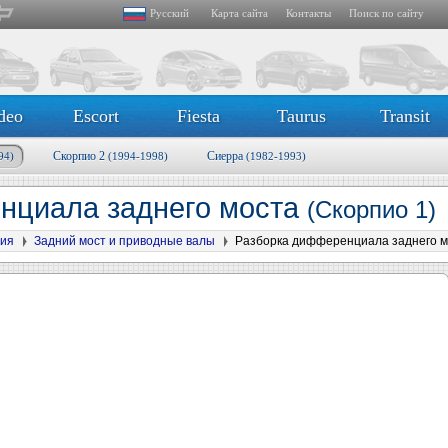
Русский
Карта сайта
Контакты
Поиск по сайту
deo
Escort
Fiesta
Taurus
Transit
Скорпио 2
Сиерра
94)
(1994-1998)
(1982-1993)
нциала заднего моста
(Скорпио 1)
сия
Задний мост и приводные валы
Разборка дифференциала заднего м