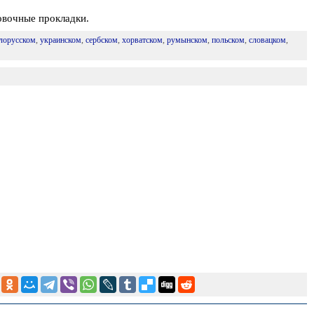
овочные прокладки.
лорусском
,
украинском
,
сербском
,
хорватском
,
румынском
,
польском
,
словацком
,