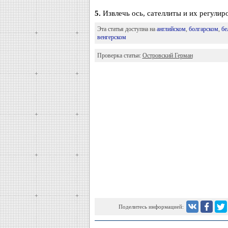
5.
Извлечь ось, сателлиты и их регулир
Эта статья доступна на
английском
,
болгарском
,
бе
венгерском
Проверка статьи:
Островский Герман
Поделитесь информацией: