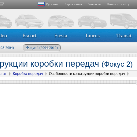
Русский
Карта сайта
Контакты
Поиск по сайту
deo
Escort
Fiesta
Taurus
Transit
Фокус 2
998-2004)
(2004-2010)
рукции коробки передач
(Фокус 2)
егат
Коробка передач
Особенности конструкции коробки передач