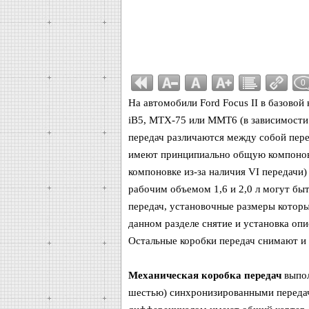
0
На автомобили Ford Focus II в базово
iB5, МТХ-75 или MМТ6 (в зависимости 
передач различаются между собой пере
имеют принципиально общую компоновк
компоновке из-за наличия VI передачи)
рабочим объемом 1,6 и 2,0 л могут бы
передач, установочные размеры которы
данном разделе снятие и установка опи
Остальные коробки передач снимают и 
Механическая коробка передач
выпол
шестью) синхронизированными передача