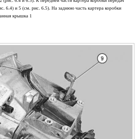
рис. 6.4 и 6.5). К передней части картера коробки передач
с. 6.4) и 5 (см. рис. 6.5). На заднюю часть картера коробки
ванная крышка 1