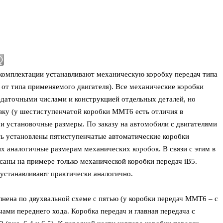
й комплектации устанавливают механическую коробку передач типа
от типа применяемого двигателя). Все механические коробки
даточными числами и конструкцией отдельных деталей, но
у (у шестиступенчатой коробки MМТ6 есть отличия в
 и установочные размеры. По заказу на автомобили с двигателями
ть установлены пятиступенчатые автоматические коробки
х аналогичные размерам механических коробок. В связи с этим в
саны на примере только механической коробки передач iB5.
устанавливают практически аналогично.
нена по двухвальной схеме с пятью (у коробки передач MМТ6 – с
ми переднего хода. Коробка передач и главная передача с