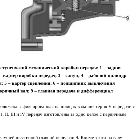
ступенчатой механической коробки передач: 1 – задняя
 картер коробки передач; 3 – сапун; 4 – рабочий цилиндр
; 5 – картер сцепления; 6 – подшипник выключения
торичный вал; 9 – главная передача и дифференциал
сположена зафиксированная на шлицах вала шестерня V передачи с
 II, III и IV передач изготовлены за одно целое с первичным
едущей шестерней главной передачи 9. Кроме этого на валу