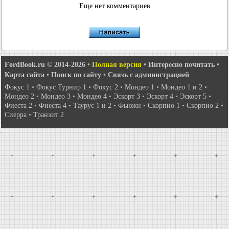
Еще нет комментариев
FordBook.ru © 2014-2026
•
Полная версия
•
Интересно почитать
•
Карта сайта
•
Поиск по сайту
•
Связь с администрацией
Фокус 1
•
Фокус Турнир 1
•
Фокус 2
•
Мондео 1
•
Мондео 1 и 2
•
Мондео 2
•
Мондео 3
•
Мондео 4
•
Эскорт 3
•
Эскорт 4
•
Эскорт 5
•
Фиеста 2
•
Фиеста 4
•
Таурус 1 и 2
•
Фьюжн
•
Скорпио 1
•
Скорпио 2
•
Сиерра
•
Транзит 2