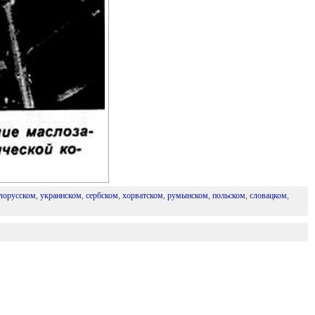
лорусском
,
украинском
,
сербском
,
хорватском
,
румынском
,
польском
,
словацком
,