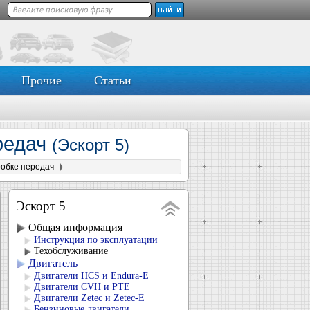
Прочие
Статьи
редач
(Эскорт 5)
робке передач
Эскорт 5
Общая информация
Инструкция по эксплуатации
Техобслуживание
Двигатель
Двигатели HCS и Endura-E
Двигатели CVH и РТЕ
Двигатели Zetec и Zetec-E
Бензиновые двигатели