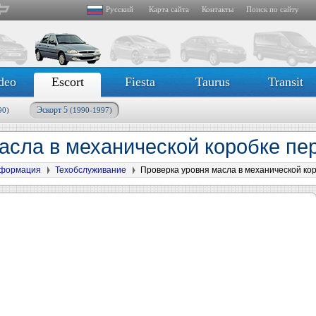
Русский
Карта сайта
Контакты
Поиск по сайту
deo
Escort
Fiesta
Taurus
Transit
Эскорт 5
90)
(1990-1997)
асла в механической коробке пе
формация
Техобслуживание
Проверка уровня масла в механической ко