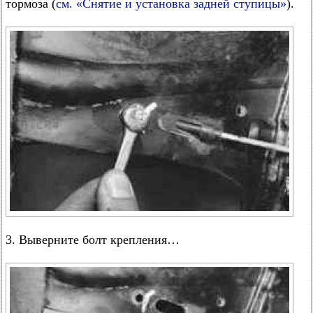
тормоза (
см. «Снятие и установка задней ступицы»
).
3. Выверните болт крепления…