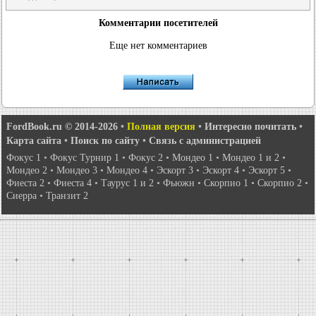
Комментарии посетителей
Еще нет комментариев
FordBook.ru © 2014-2026
•
Полная версия
•
Интересно почитать
•
Карта сайта
•
Поиск по сайту
•
Связь с администрацией
Фокус 1
•
Фокус Турнир 1
•
Фокус 2
•
Мондео 1
•
Мондео 1 и 2
•
Мондео 2
•
Мондео 3
•
Мондео 4
•
Эскорт 3
•
Эскорт 4
•
Эскорт 5
•
Фиеста 2
•
Фиеста 4
•
Таурус 1 и 2
•
Фьюжн
•
Скорпио 1
•
Скорпио 2
•
Сиерра
•
Транзит 2