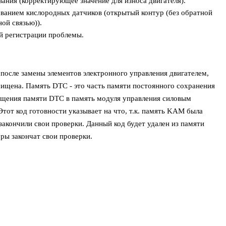
ания (корректирующее значение для износа двигателя).
ованием кислородных датчиков (открытый контур (без обратной
ной связью)).
ой регистрации проблемы.
после замены элементов электронного управления двигателем,
ищена. Память DTC - это часть памяти постоянного сохранения
ищения памяти DTC в память модуля управления силовым
Этот код готовности указывает на что, т.к. память KAM была
закончили свои проверки. Данный код будет удален из памяти
ры закончат свои проверки.