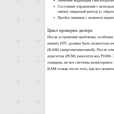
Значение коррекции смесеобразов
Состояние управления с использ
связи)/ закрытый контур (с обрат
Пробег, начиная с момента перв
Цикл проверки дилера
После устранения проблемы, особенно 
память DTC должна быть полностью оч
(KAM) (энергонезависимой). После оч
агрегатом (PCM) заносится код P1000. 
очищена, не все системы мониторинга 
KAM только после того, как все монито