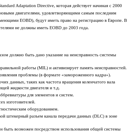
andard Adaptation Directive, которая действует начиная с 2000
зиновыми двигателями, удовлетворяющими самым последним
имеющими EOBD), будут иметь право на регистрацию в Европе. В
ателями не должны иметь EOBD до 2003 года.
разом должно быть дано указание на неисправность системы
равильной работы (MIL) и активизирует память неисправностей.
роявления проблемы (в формате «замороженного кадра»).
чих данных, таких как частота вращения коленчатого вала
щей жидкости двигателя и т.д.
ббревиатуры для элементов и систем.
ех изготовителей.
агностическим оборудованием.
й штекерный разъем канала передачи данных (DLC) в зоне
ен быть возможен посредством использования общей системы