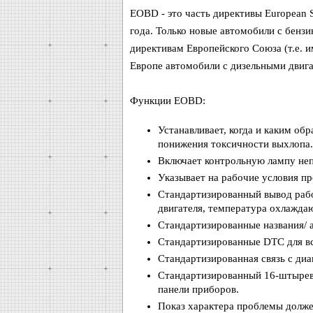
EOBD - это часть директивы European St
года. Только новые автомобили с бен
директивам Европейского Союза (т.е. 
Европе автомобили с дизельными двиг
Функции EOBD:
Устанавливает, когда и каким об
понижения токсичности выхлопа.
Включает контрольную лампу неп
Указывает на рабочие условия п
Стандартизированный вывод рабо
двигателя, температура охлаждаю
Стандартизированные названия/ а
Стандартизированные DTC для вс
Стандартизированная связь с ди
Стандартизированный 16-штырево
панели приборов.
Показ характера проблемы долж