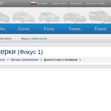
Русский
Карта сайта
Контакты
Поиск по сайту
deo
Escort
Fiesta
Taurus
Transit
Фокус 2
998-2004)
(2004-2010)
верки
(Фокус 1)
егат
Органы управления
Диагностика и проверки