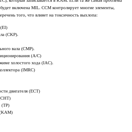
TC), который записывается в KAM. Если та же самая проблема
 будет включена MIL. CCM контролирует многие элементы,
еречень того, что влияет на токсичность выхлопа:
(EI)
ла (CKP).
ьного вала (CMP).
иционирования (A/C)
жиме холостого хода (IAC).
коллектора (IMRC)
сти двигателя (ECT)
(CHT)
 (TP)
 (KAM)