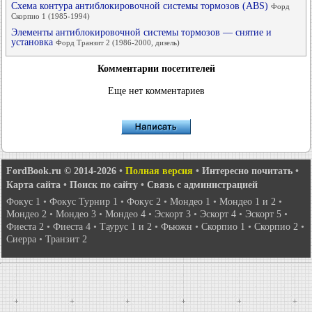
Схема контура антиблокировочной системы тормозов (ABS)
Форд
Скорпио 1 (1985-1994)
Элементы антиблокировочной системы тормозов — снятие и
установка
Форд Транзит 2 (1986-2000, дизель)
Комментарии посетителей
Еще нет комментариев
FordBook.ru © 2014-2026
•
Полная версия
•
Интересно почитать
•
Карта сайта
•
Поиск по сайту
•
Связь с администрацией
Фокус 1
•
Фокус Турнир 1
•
Фокус 2
•
Мондео 1
•
Мондео 1 и 2
•
Мондео 2
•
Мондео 3
•
Мондео 4
•
Эскорт 3
•
Эскорт 4
•
Эскорт 5
•
Фиеста 2
•
Фиеста 4
•
Таурус 1 и 2
•
Фьюжн
•
Скорпио 1
•
Скорпио 2
•
Сиерра
•
Транзит 2