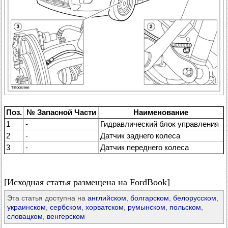
Поз.
№ Запасной Части
Наименование
1
-
Гидравлический блок управления
2
-
Датчик заднего колеса
3
-
Датчик переднего колеса
[Исходная статья размещена на FordBook]
Эта статья доступна на
английском
,
болгарском
,
белорусском
,
украинском
,
сербском
,
хорватском
,
румынском
,
польском
,
словацком
,
венгерском