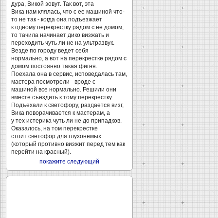
дура, Викой зовут. Так вот, эта
Вика нам клялась, что с ее машиной что-
то не так - когда она подъезжает
к одному перекрестку рядом с ее домом,
то тачила начинает дико визжать и
переходить чуть ли не на ультразвук.
Везде по городу ведет себя
нормально, а вот на перекрестке рядом с
домом постоянно такая фигня.
Поехала она в сервис, исповедалась там,
мастера посмотрели - вроде с
машиной все нормально. Решили они
вместе съездить к тому перекрестку.
Подъехали к светофору, раздается визг,
Вика поворачивается к мастерам, а
у тех истерика чуть ли не до припадков.
Оказалось, на том перекрестке
стоит светофор для глухонемых
(который противно визжит перед тем как
перейти на красный).
покажите следующий