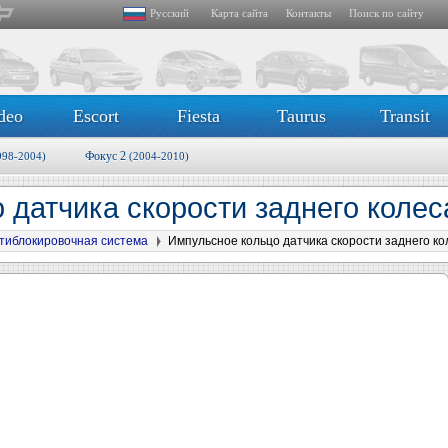
Русский
Карта сайта
Контакты
Поиск по сайту
deo
Escort
Fiesta
Taurus
Transit
Фокус 2
998-2004)
(2004-2010)
 датчика скорости заднего коле
тиблокировочная система
Импульсное кольцо датчика скорости заднего ко