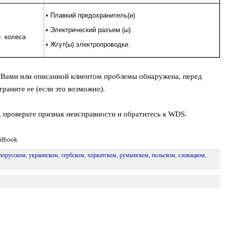
• Плавкий предохранитель(и)
• Электрический разъем (ы)
и колеса
• Жгут(ы) электропроводки.
й Вами или описанной клиентом проблемы обнаружена, перед
раните ее (если это возможно).
, проверьте признак неисправности и обратитесь к WDS.
rdbook
лорусском
,
украинском
,
сербском
,
хорватском
,
румынском
,
польском
,
словацком
,