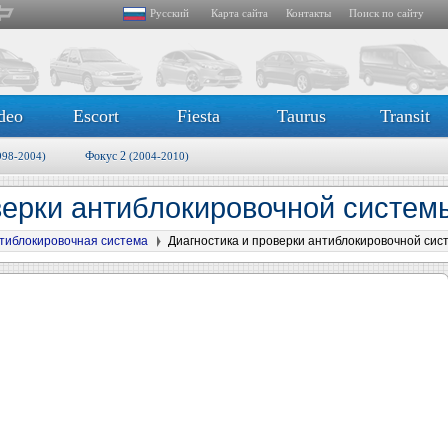
Русский
Карта сайта
Контакты
Поиск по сайту
deo
Escort
Fiesta
Taurus
Transit
Фокус 2
998-2004)
(2004-2010)
верки антиблокировочной систе
тиблокировочная система
Диагностика и проверки антиблокировочной сис