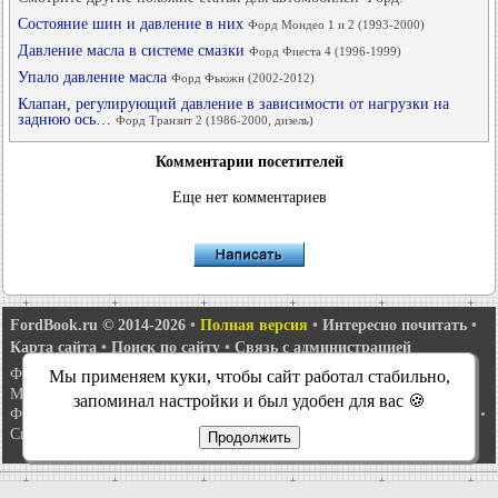
Состояние шин и давление в них
Форд Мондео 1 и 2 (1993-2000)
Давление масла в системе смазки
Форд Фиеста 4 (1996-1999)
Упало давление масла
Форд Фьюжн (2002-2012)
Клапан, регулирующий давление в зависимости от нагрузки на
заднюю ось…
Форд Транзит 2 (1986-2000, дизель)
Комментарии посетителей
Еще нет комментариев
FordBook.ru © 2014-2026
•
Полная версия
•
Интересно почитать
•
Карта сайта
•
Поиск по сайту
•
Связь с администрацией
Фокус 1
•
Фокус Турнир 1
•
Фокус 2
•
Мондео 1
•
Мондео 1 и 2
•
Мы применяем куки, чтобы сайт работал стабильно,
Мондео 2
•
Мондео 3
•
Мондео 4
•
Эскорт 3
•
Эскорт 4
•
Эскорт 5
•
запоминал настройки и был удобен для вас 🍪
Фиеста 2
•
Фиеста 4
•
Таурус 1 и 2
•
Фьюжн
•
Скорпио 1
•
Скорпио 2
•
Сиерра
•
Транзит 2
Продолжить