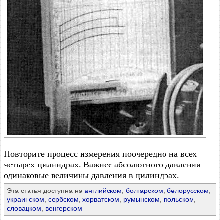
Повторите процесс измерения поочередно на всех
четырех цилиндрах. Важнее абсолютного давления
одинаковые величины давления в цилиндрах.
Эта статья доступна на
английском
,
болгарском
,
белорусском
,
украинском
,
сербском
,
хорватском
,
румынском
,
польском
,
словацком
,
венгерском