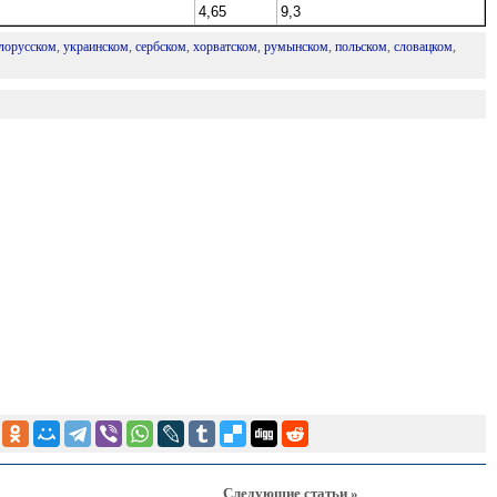
4,65
9,3
лорусском
,
украинском
,
сербском
,
хорватском
,
румынском
,
польском
,
словацком
,
Следующие статьи »