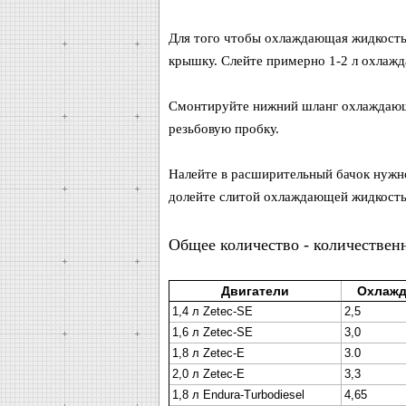
Для того чтобы охлаждающая жидкость
крышку. Слейте примерно 1-2 л охлаж
Смонтируйте нижний шланг охлаждающе
резьбовую пробку.
Налейте в расширительный бачок нужн
долейте слитой охлаждающей жидкость
Общее количество - количественн
Двигатели
Охлажд
1,4 л Zetec-SE
2,5
1,6 л Zetec-SE
3,0
1,8 л Zetec-E
3.0
2,0 л Zetec-Е
3,3
1,8 л Endura-Turbodiesel
4,65