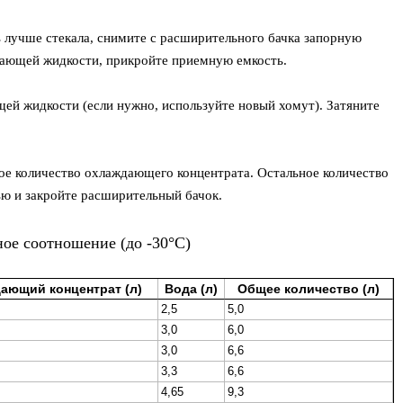
 лучше стекала, снимите с расширительного бачка запорную
дающей жидкости, прикройте приемную емкость.
й жидкости (если нужно, используйте новый хомут). Затяните
ое количество охлаждающего концентрата. Остальное количество
ю и закройте расширительный бачок.
ое соотношение (до -30°C)
ающий концентрат (л)
Вода (л)
Общее количество (л)
2,5
5,0
3,0
6,0
3,0
6,6
3,3
6,6
4,65
9,3