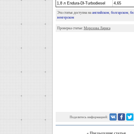
1,8 л Endura-Dl-Turbodiesel
4,65
Эта статья доступна на
английском
,
болгарском
,
бе
венгерском
Проверка статьи:
Морозова Лариса
Поделитесь информацией:
« Предыдущие статьи