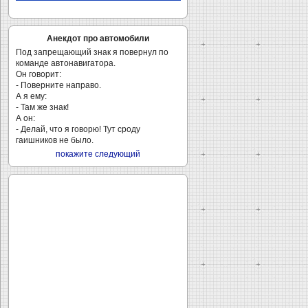
Анекдот про автомобили
Под запрещающий знак я повернул по
команде автонавигатора.
Он говорит:
- Поверните направо.
А я ему:
- Там же знак!
А он:
- Делай, что я говорю! Тут сроду
гаишников не было.
покажите следующий