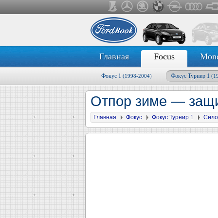
Главная
Focus
Mon
Фокус 1
Фокус Турнир 1
(1998-2004)
(1
Отпор зиме — защи
Главная
Фокус
Фокус Турнир 1
Сило