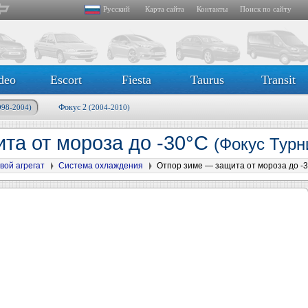
Русский
Карта сайта
Контакты
Поиск по сайту
deo
Escort
Fiesta
Taurus
Transit
Фокус 2
998-2004)
(2004-2010)
та от мороза до -30°C
(Фокус Турн
вой агрегат
Система охлаждения
Отпор зиме — защита от мороза до -