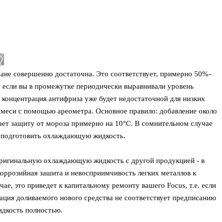
ране совершенно достаточна. Это соответствует, примерно 50%-
Но если вы в промежутке периодически выравнивали уровень
, концентрация антифриза уже будет недостаточной для низких
меси с помощью ареометра. Основное правило: добавление около
ет защиту от мороза примерно на 10°C. В сомнительном случае
а подготовить охлаждающую жидкость.
оригинальную охлаждающую жидкость с другой продукцией - в
коррозийная зашита и невосприимчивость легких металлов к
е, это приведет к капитальному ремонту вашего Focus, т.е. если
кация доливаемого нового средства не соответствует предписанию
дкость полностью.