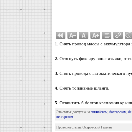
0
1.
Снять провод массы с аккумулятора 
2.
Отогнуть фиксирующие язычки, отвин
3.
Снять провода с автоматического пус
4.
Снять топливные шланги.
5.
Отвинтить 6 болтов крепления крышк
Эта статья доступна на
английском
,
болгарском
,
бе
венгерском
Проверка статьи:
Островский Герман