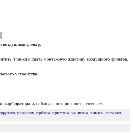
и воздушный фильтр.
тить 4 гайки и снять монтажную пластину воздушного фильтра.
кового устройства.
и карбюратора и, соблюдая осторожность, снять ее.
лорусском
,
украинском
,
сербском
,
хорватском
,
румынском
,
польском
,
словацком
,