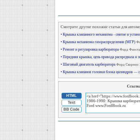
Смотрите другие похожие статьи для автом
• Крышка клапанного механизма - снятие и устан
• Крышка механизма газораспределения (МГР)
Фо
• Ремонт и регулировка карбюратора
Форд Фиеста
• Передняя крышка, цепь привода распредвала и 
• Шаговый двигатель карбюратора
Форд Скорпио 
• Крышка клапанов головки блока цилиндров — с
Ссылка
HTML
Text
BB Code