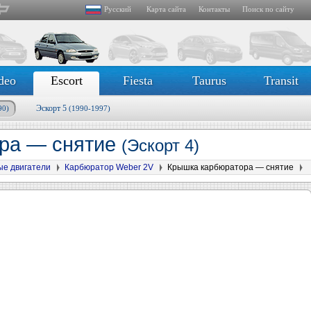
Русский
Карта сайта
Контакты
Поиск по сайту
deo
Escort
Fiesta
Taurus
Transit
Эскорт 5
90)
(1990-1997)
ра — снятие
(Эскорт 4)
ые двигатели
Карбюратор Weber 2V
Крышка карбюратора — снятие