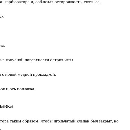
и карбюратора и, соблюдая осторожность, снять ее.
ок.
на.
ие конусной поверхности острия иглы.
 с новой медной прокладкой.
ок и ось поплавка.
лавка
ора таким образом, чтобы игольчатый клапан был закрыт, но
.