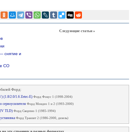
Следующие статьи »
ов
нки
— снятие и
ие СО
обилей Форд:
 (1.8/2.0/1.6 Zetec-E)
Форд Фокус 1 (1998-2004)
го сервоусилителя
Форд Мондео 1 и 2 (1993-2000)
r 2V TLD)
Форд Скорпио 1 (1985-1994)
 установка
Форд Транзит 2 (1986-2000, дизель)
 на эту страницу в разных форматах