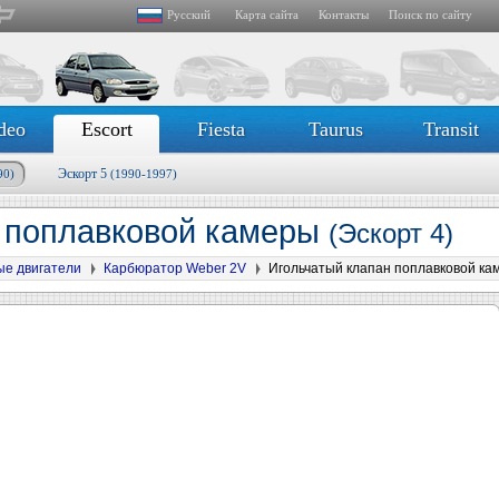
Русский
Карта сайта
Контакты
Поиск по сайту
deo
Escort
Fiesta
Taurus
Transit
Эскорт 5
90)
(1990-1997)
н поплавковой камеры
(Эскорт 4)
ые двигатели
Карбюратор Weber 2V
Игольчатый клапан поплавковой ка