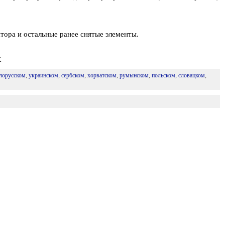
ора и остальные ранее снятые элементы.
K
лорусском
,
украинском
,
сербском
,
хорватском
,
румынском
,
польском
,
словацком
,