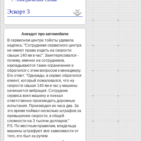
Эскорт 3
Анекдот про автомобили
В сервисном центре тойоты удивила
надпись: "Сотрудники сервисного центра
не имеют права ездить на скорости
свыше 140 км в час". Заинтересовался -
почему, именно на сотрудников,
накладываются такие ограничения и
обратился с этим вопросом к менеджеру.
Его ответ: "Однажды, в сервис обратился
клиент, который пожаловался, что на
скорости свыше 140 км в час у машины
начинается вибрация. Сотрудник
сервиса взял машину и поехал
ответственно производить дорожные
испытания. Производил их часа два. За
это время поймал несколько штрафов за
превышение скорости, в общей
сложности на 3 тысячи долларов."
P.S. По местным правилам, владельца
машины штрафуют вне зависимости от
того, кто был за рулем.